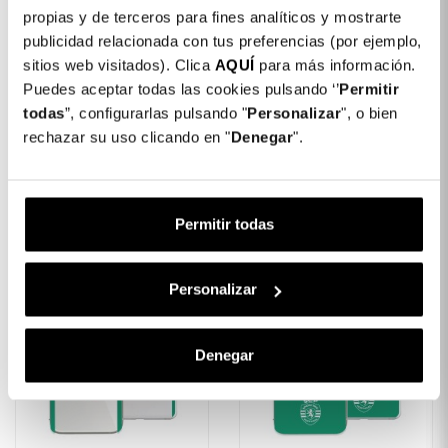
propias y de terceros para fines analíticos y mostrarte
publicidad relacionada con tus preferencias (por ejemplo,
sitios web visitados). Clica
AQUÍ
para más información.
Capa Com Brilhantes
Capa Silicone Protetor
Puedes aceptar todas las cookies pulsando ‘’
Permitir
Para IPhone 11 Pro Max
De Câmara Colorida Para
todas
”, configurarlas pulsando "
Personalizar
", o bien
IPhone 11 Pro Max
14,99 €
rechazar su uso clicando en "
Denegar
".
9,99 €
Permitir todas
Personalizar
Denegar