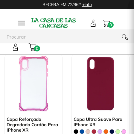
RECEBA EM 72/96!*
+info

0
iPhone XR
0
Capa Reforçada
Capa Ultra Suave Para
Degradada Cordão Para
IPhone XR
IPhone XR