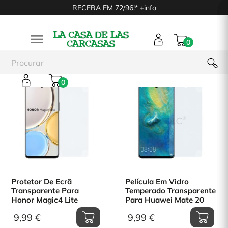
RECEBA EM 72/96!*
+info

0
0
Protetor De Ecrã
Película Em Vidro
Transparente Para
Temperado Transparente
Honor Magic4 Lite
Para Huawei Mate 20
9,99 €
9,99 €