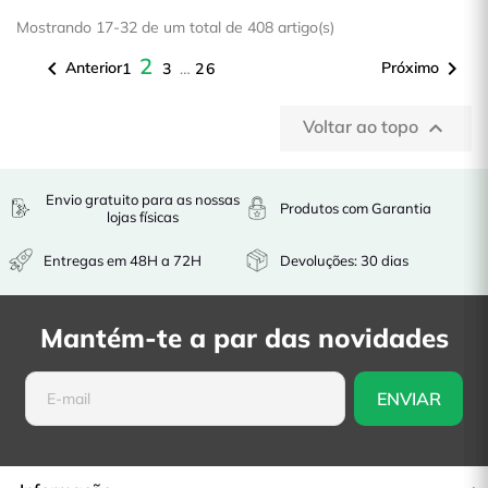
Mostrando 17-32 de um total de 408 artigo(s)
2


Anterior
Próximo
1
3
…
26
Voltar ao topo

Envio gratuito para as nossas
Produtos com Garantia
lojas físicas
Entregas em 48H a 72H
Devoluções: 30 dias
Mantém-te a par das novidades