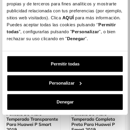
propias y de terceros para fines analíticos y mostrarte
Película De Vidro
Película De Vidro
publicidad relacionada con tus preferencias (por ejemplo,
Temperado Transparente
Temperado Transparente
sitios web visitados). Clica
AQUÍ
para más información.
Para Huawei P Smart Z
Para Huawei P40 Lite
Puedes aceptar todas las cookies pulsando ‘’
Permitir
9,99 €
9,99 €
todas
”, configurarlas pulsando "
Personalizar
", o bien
rechazar su uso clicando en "
Denegar
".
Permitir todas
Personalizar
Denegar
Película De Vidro
Película De Vidro
Temperado Transparente
Temperado Completa
Para Huawei P Smart
Preta Para Huawei P
2019
Smart 2019