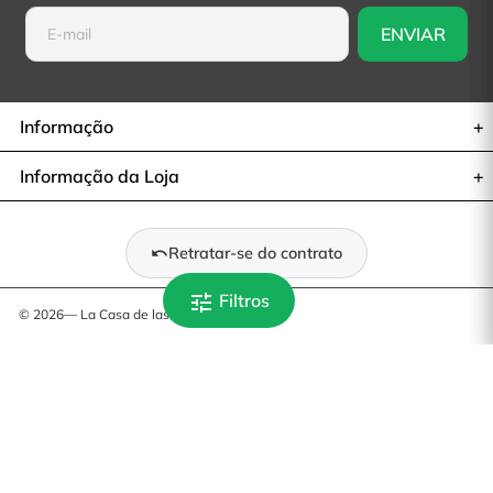
Informação
Informação da Loja
Retratar-se do contrato
tune
Filtros
© 2026— La Casa de las Carcasas