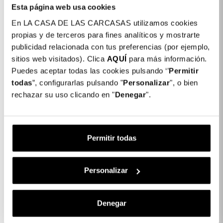
Esta página web usa cookies
En LA CASA DE LAS CARCASAS utilizamos cookies
propias y de terceros para fines analíticos y mostrarte
publicidad relacionada con tus preferencias (por ejemplo,
FORA DE STOCK
FORA DE STOCK
sitios web visitados). Clica
AQUÍ
para más información.
Puedes aceptar todas las cookies pulsando ‘’
Permitir
todas
”, configurarlas pulsando "
Personalizar
", o bien
rechazar su uso clicando en "
Denegar
".
Permitir todas
Capa Ultra Suave Para
Protetor De Câmara De
Huawei P Smart 2019
Vidro Para Huawei P
Smart 2019
+
Personalizar
Fora de
15,00 €
6,99 €
Fora de stock
stock
Denegar