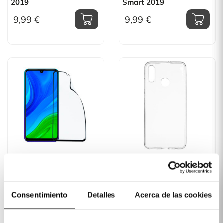
2019
Smart 2019
9,99 €
9,99 €
Película De Vidro
Capa Silicone
Temperado Completa
Transparente Para
Inquebrável Para Huawei
Huawei P Smart 2019
P Smart 2019
Consentimiento
Detalles
Acerca de las cookies
10,00 €
19,99 €