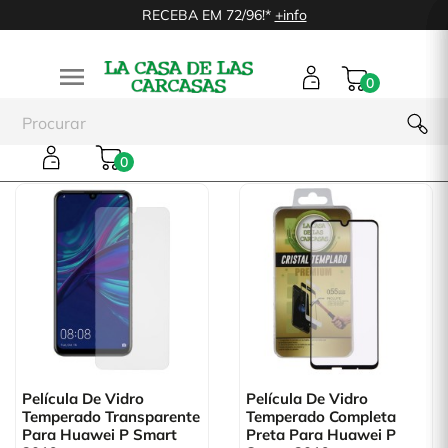
RECEBA EM 72/96!*
+info

0
Huawei P Smart 2019
0
Película De Vidro
Película De Vidro
Temperado Transparente
Temperado Completa
Para Huawei P Smart
Preta Para Huawei P