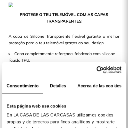
PROTEGE O TEU TELEMÓVEL COM AS CAPAS
TRANSPARENTES!
A capa de Silicone Transparente flexível garante a melhor
proteção para o teu telemóvel graças ao seu design.
Capa completamente reforçada, fabricada com silicone
líquido TPU.
Design fino e leve, de maneira que não aporta volume
nem peso à tua capa de telemóvel.
Com recortes precisos e um acabamento perfeito,
Consentimiento
Detalles
Acerca de las cookies
permite o acesso a todos os botões e portas.
Temos mais de 400 modelos de telemóvel disponíveis para
ti!
Esta página web usa cookies
En LA CASA DE LAS CARCASAS utilizamos cookies
Detalhes do produto
propias y de terceros para fines analíticos y mostrarte