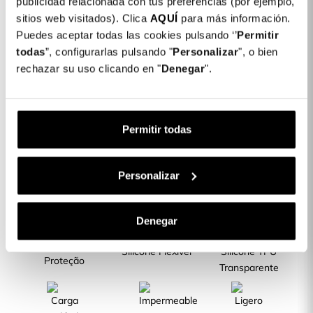
publicidad relacionada con tus preferencias (por ejemplo,
Cor: Transparente
sitios web visitados). Clica
AQUÍ
para más información.
Puedes aceptar todas las cookies pulsando ‘’
Permitir
COLORES DISPONIBLES
todas
”, configurarlas pulsando "
Personalizar
", o bien
Transparente
rechazar su uso clicando en "
Denegar
".
Capa Silicone Transparente para Oppo
10,00 €
A18
Permitir todas
Descrição
Personalizar
CARACTERÍSTICAS DO PRODUTO
Denegar
A Melhor
Silicone Flexível
Silicone TPU
Proteção
Transparente