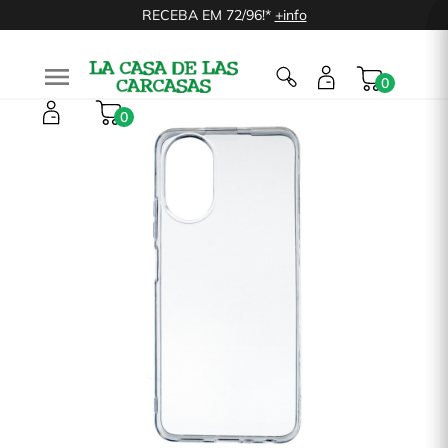
RECEBA EM 72/96!*
+info

0
0