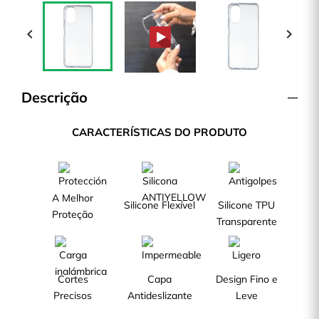


Descrição
CARACTERÍSTICAS DO PRODUTO
A Melhor
Silicone Flexível
Silicone TPU
Proteção
Transparente
Cortes
Capa
Design Fino e
Precisos
Antideslizante
Leve