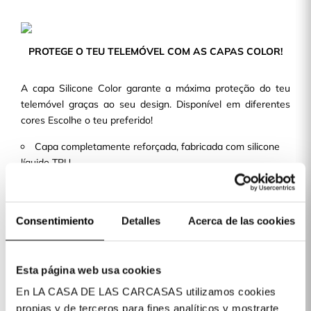
PROTEGE O TEU TELEMÓVEL COM AS CAPAS COLOR!
A capa Silicone Color garante a máxima proteção do teu
telemóvel graças ao seu design. Disponível em diferentes
cores Escolhe o teu preferido!
Capa completamente reforçada, fabricada com silicone
líquido TPU.
Design fino e leve, de maneira que não aporta volume
nem peso à tua capa de telemóvel.
Com recortes precisos e um acabamento perfeito,
Consentimiento
Detalles
Acerca de las cookies
permite o acesso a todos os botões e portas.
Temos mais de 400 modelos de telemóvel disponíveis para
ti!
Esta página web usa cookies
En LA CASA DE LAS CARCASAS utilizamos cookies
propias y de terceros para fines analíticos y mostrarte