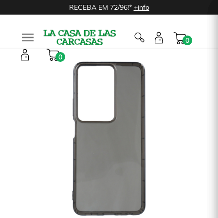
RECEBA EM 72/96!*
+info

0
0