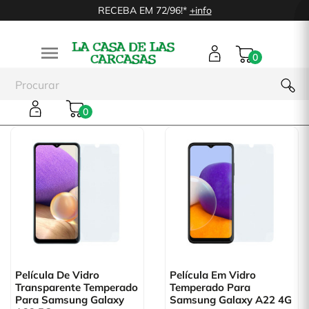
RECEBA EM 72/96!*
+info

0
Acessorios Samsung
0
Película De Vidro
Película Em Vidro
Transparente Temperado
Temperado Para
Para Samsung Galaxy
Samsung Galaxy A22 4G