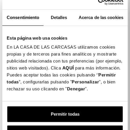
Consentimiento
Detalles
Acerca de las cookies
Esta página web usa cookies
En LA CASA DE LAS CARCASAS utilizamos cookies
propias y de terceros para fines analíticos y mostrarte
publicidad relacionada con tus preferencias (por ejemplo,
Película De Vidro
Película De Vidro
sitios web visitados). Clica
AQUÍ
para más información.
Temperada Para
Temperado Transparente
Puedes aceptar todas las cookies pulsando ‘’
Permitir
Samsung Galaxy M52 5G
Para Samsung Galaxy
todas
”, configurarlas pulsando "
Personalizar
", o bien
S21 FE
rechazar su uso clicando en "
Denegar
".
9,99 €
9,99 €
Permitir todas