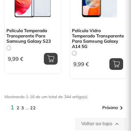
Película Temperada
Película Vidro
Transparente Para
Temperado Transparente
Samsung Galaxy S23
Para Samsung Galaxy
A14 5G
9,99 €
9,99 €
Mostrando 1-16 de um total de 344 artigo(s)
1

Próximo
2
3
…
22
Voltar ao topo
