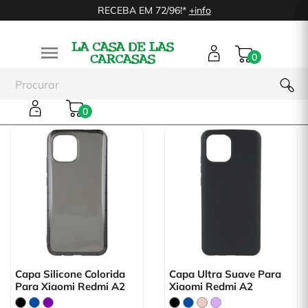
RECEBA EM 72/96!*
+info

0
Xiaomi Redmi A2
0
Capa Silicone Colorida
Capa Ultra Suave Para
Para Xiaomi Redmi A2
Xiaomi Redmi A2