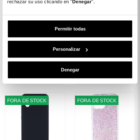
rechazar su uso clicando en "
Denegar
".
Permitir todas
Capa Acrílica Com Aro
Capa Livro Premium
Personalizar
Para Xiaomi Redmi A2
Para Xiaomi Redmi A2
Fora de
14,99 €
17,99 €
Denegar
stock
FORA DE STOCK
FORA DE STOCK