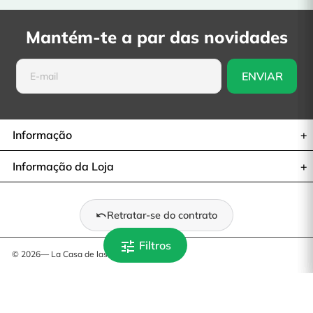
Mantém-te a par das novidades
Informação
Informação da Loja
Retratar-se do contrato
tune
Filtros
© 2026— La Casa de las Carcasas