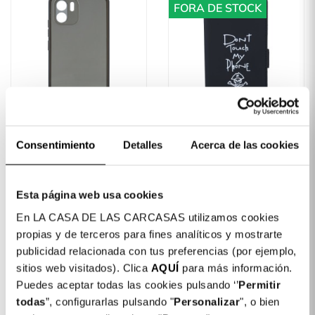
FORA DE STOCK
Capa Silicone Protetor
Capa Livro Suave
Consentimiento
Detalles
Acerca de las cookies
De Câmara Para Xiaomi
Desenho Para Xiaomi
Redmi A2
Redmi A2
15,00 €
Esta página web usa cookies
9,99 €
En LA CASA DE LAS CARCASAS utilizamos cookies
propias y de terceros para fines analíticos y mostrarte
publicidad relacionada con tus preferencias (por ejemplo,
sitios web visitados). Clica
AQUÍ
para más información.
FORA DE STOCK
Puedes aceptar todas las cookies pulsando ‘’
Permitir
todas
”, configurarlas pulsando "
Personalizar
", o bien