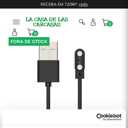
RECEBA EM 72/96!*
+info

0
0
FORA DE STOCK