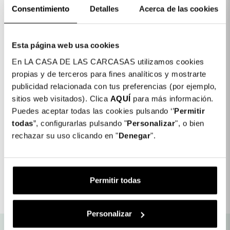
Consentimiento
Detalles
Acerca de las cookies
Esta página web usa cookies
En LA CASA DE LAS CARCASAS utilizamos cookies
Detalhes do produto
propias y de terceros para fines analíticos y mostrarte
publicidad relacionada con tus preferencias (por ejemplo,
Cor: Preto
sitios web visitados). Clica
AQUÍ
para más información.
COLORES DISPONIBLES
Puedes aceptar todas las cookies pulsando ‘’
Permitir
Preto
todas
”, configurarlas pulsando "
Personalizar
", o bien
rechazar su uso clicando en "
Denegar
".
Cabo para Smartwatch Pro - Relógio
7,99 €
inteligente
Permitir todas
Detalhes do produto
Personalizar
Envio gratuito para as nossas