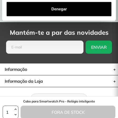
Produtos com Garantia
lojas físicas
Denegar
Entregas em 48H a 72H
Devoluções: 30 dias
Mantém-te a par das novidades
Informação
Informação da Loja
Retratar-se do contrato
Cabo para Smartwatch Pro - Relógio inteligente
FORA DE STOCK
© 2026— La Casa de las Carcasas