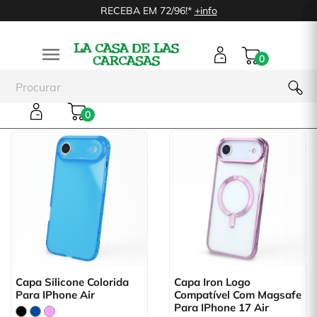
RECEBA EM 72/96!*
+info

0
Capa iPhone Air
0
Capa Silicone Colorida
Capa Iron Logo
Para IPhone Air
Compatível Com Magsafe
Para IPhone 17 Air