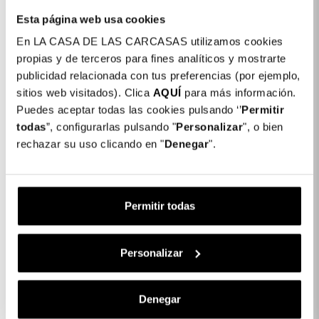
Esta página web usa cookies
En LA CASA DE LAS CARCASAS utilizamos cookies
propias y de terceros para fines analíticos y mostrarte
publicidad relacionada con tus preferencias (por ejemplo,
sitios web visitados). Clica
AQUÍ
para más información.
Cover A Libro
Cover Carbonio
Puedes aceptar todas las cookies pulsando ‘’
Permitir
CompatibIle Con
Compatibile Con
todas
”, configurarlas pulsando "
Personalizar
", o bien
Magsafe Per IPhone Air
Magsafe Per IPhone Air
rechazar su uso clicando en "
Denegar
".
19,99 €
17,99 €
Permitir todas
Personalizar
Denegar