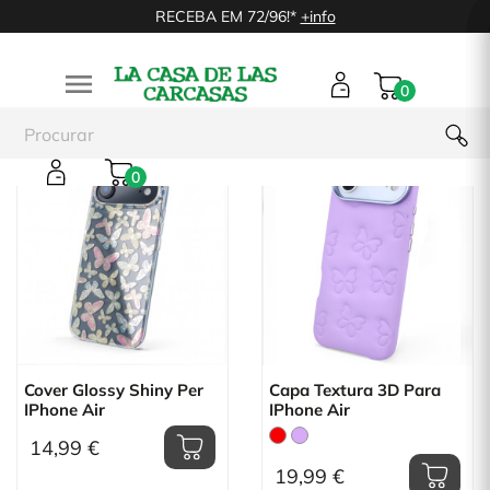
RECEBA EM 72/96!*
+info

0
0
Cover Glossy Shiny Per
Capa Textura 3D Para
IPhone Air
IPhone Air
14,99 €
19,99 €