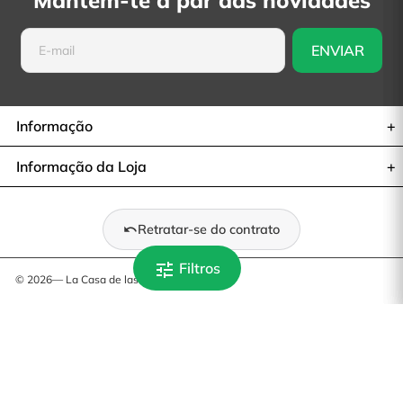
Mantém-te a par das novidades
Informação
Informação da Loja
Retratar-se do contrato
tune
Filtros
© 2026— La Casa de las Carcasas