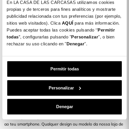
En LA CASA DE LAS CARCASAS utilizamos cookies
Detalhes do produto
propias y de terceros para fines analíticos y mostrarte
publicidad relacionada con tus preferencias (por ejemplo,
Cor: Rosa
sitios web visitados). Clica
AQUÍ
para más información.
COLORES DISPONIBLES
Puedes aceptar todas las cookies pulsando ‘’
Permitir
todas
”, configurarlas pulsando "
Personalizar
", o bien
Azul
Rosa
Marinho
rechazar su uso clicando en "
Denegar
".
Capa Iron Logo Compatível com Magsafe
14,99 €
para iPhone 17 Air
Permitir todas
Descrição
Protege o teu smartphone com as nossas novas capas
Personalizar
Gostas de alterar o design do teu telemóvel? Com as Novas
Capas para Telemóveis podes protegê-lo com um design
Denegar
exclusivo e divertido.
É uma capa fina, que não adiciona nem muito peso nem volume
ao teu smartphone. Qualquer design ou modelo da nossa loja de