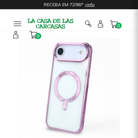
RECEBA EM 72/96!*
+info

0
0