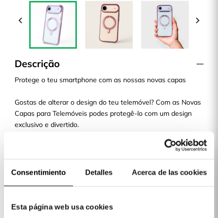


Descrição
Protege o teu smartphone com as nossas novas capas
Gostas de alterar o design do teu telemóvel? Com as Novas
Capas para Telemóveis podes protegê-lo com um design
exclusivo e divertido.
É uma capa fina, que não adiciona nem muito peso nem
volume ao teu smartphone. Qualquer design ou modelo da
nossa loja de capas online é uma escolha perfeita.
Envio em 48H
Consentimiento
Detalles
Acerca de las cookies
Paga a tua capa quando a receberes!
Na La Casa de las Carcasas, dispomos de diferentes
métodos de pagamento: Cartão, Bizum, PayPal e à
Esta página web usa cookies
cobrança.