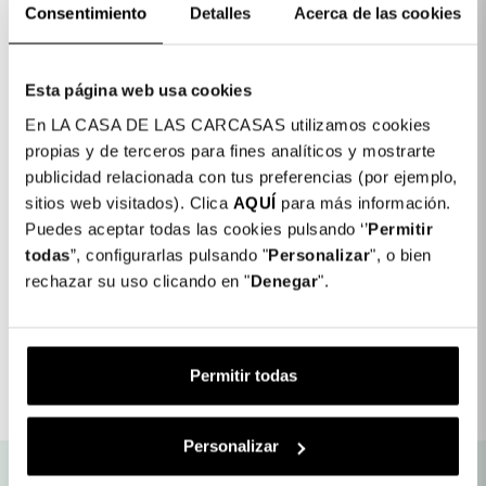
Consentimiento
Detalles
Acerca de las cookies


Esta página web usa cookies
En LA CASA DE LAS CARCASAS utilizamos cookies
Detalhes do produto
propias y de terceros para fines analíticos y mostrarte
publicidad relacionada con tus preferencias (por ejemplo,
Diseño: Corazones
sitios web visitados). Clica
AQUÍ
para más información.
COLORES DISPONIBLES
Puedes aceptar todas las cookies pulsando ‘’
Permitir
Floral
Don
Viaje
Corazones
todas
”, configurarlas pulsando "
Personalizar
", o bien
Transparente
´t
rechazar su uso clicando en "
Denegar
".
Touch
PowerBank Desenho 10.000 mAh
19,99 €
Detalhes do produto
Permitir todas
Personalizar
Envio gratuito para as nossas
Produtos com Garantia