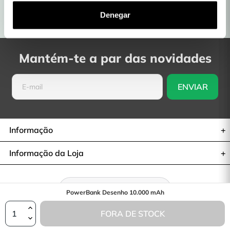
lojas físicas
Denegar
Entregas em 48H a 72H
Devoluções: 30 dias
Mantém-te a par das novidades
Informação
Informação da Loja
Retratar-se do contrato
PowerBank Desenho 10.000 mAh
FORA DE STOCK
© 2026— La Casa de las Carcasas