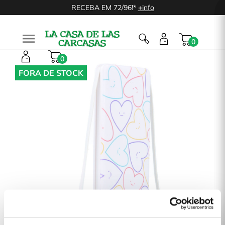
RECEBA EM 72/96!*
+info

0
0
FORA DE STOCK