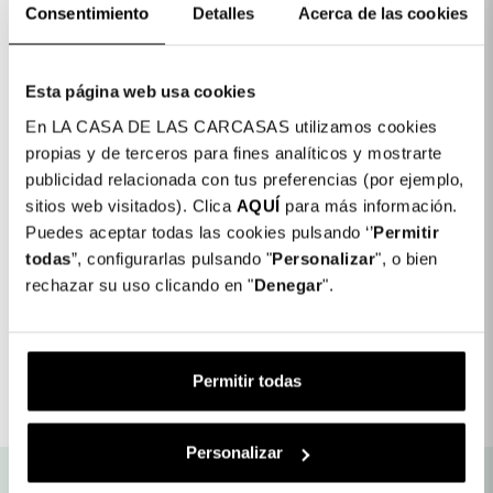
Consentimiento
Detalles
Acerca de las cookies
Esta página web usa cookies
En LA CASA DE LAS CARCASAS utilizamos cookies
Detalhes do produto
propias y de terceros para fines analíticos y mostrarte
publicidad relacionada con tus preferencias (por ejemplo,
Cor: Rosa
sitios web visitados). Clica
AQUÍ
para más información.
COLORES DISPONIBLES
Puedes aceptar todas las cookies pulsando ‘’
Permitir
Azul
Rosa
todas
”, configurarlas pulsando "
Personalizar
", o bien
rechazar su uso clicando en "
Denegar
".
Pulseira - Subli
4,99 €
Detalhes do produto
Permitir todas
Personalizar
Envio gratuito para as nossas
Produtos com Garantia