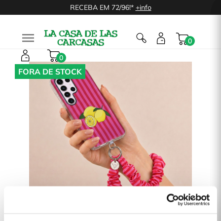
RECEBA EM 72/96!*
+info

0
0
FORA DE STOCK