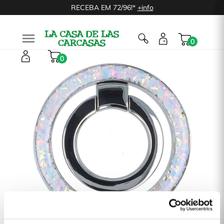
RECEBA EM 72/96!*
+info

0
0