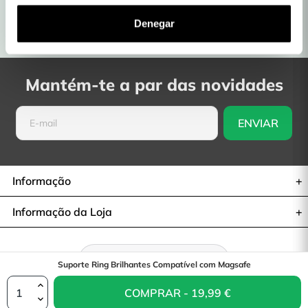
Produtos com Garantia
lojas físicas
Denegar
Entregas em 48H a 72H
Devoluções: 30 dias
Mantém-te a par das novidades
Informação
Informação da Loja
Retratar-se do contrato
Suporte Ring Brilhantes Compatível com Magsafe
COMPRAR - 19,99 €
© 2026— La Casa de las Carcasas