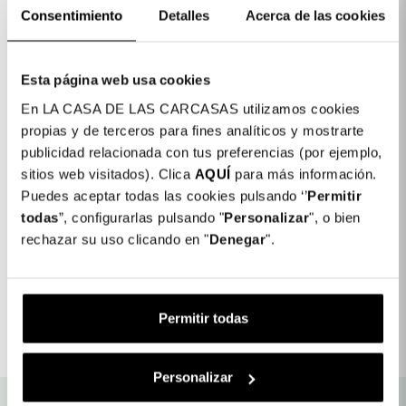
Consentimiento
Detalles
Acerca de las cookies
Esta página web usa cookies
En LA CASA DE LAS CARCASAS utilizamos cookies
Detalhes do produto
propias y de terceros para fines analíticos y mostrarte
publicidad relacionada con tus preferencias (por ejemplo,
Cor: Prata
sitios web visitados). Clica
AQUÍ
para más información.
COLORES DISPONIBLES
Puedes aceptar todas las cookies pulsando ‘’
Permitir
Prata
todas
”, configurarlas pulsando "
Personalizar
", o bien
rechazar su uso clicando en "
Denegar
".
Suporte Ring Brilhantes Compatível com
19,99 €
Magsafe
Permitir todas
Detalhes do produto
Personalizar
Envio gratuito para as nossas