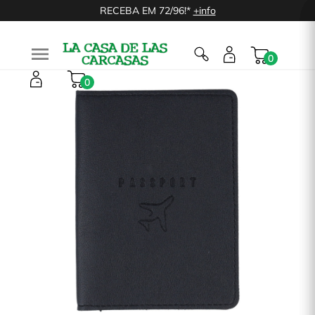
RECEBA EM 72/96!*
+info

0
0