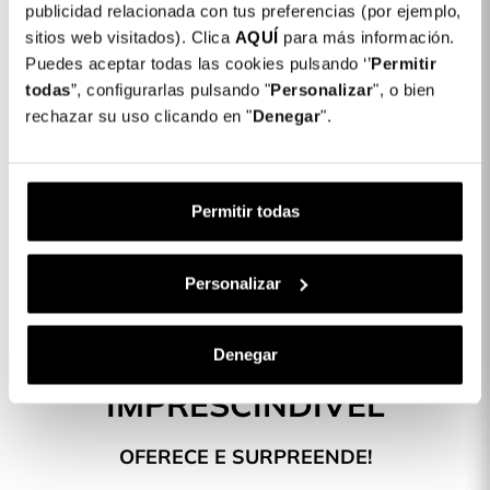
Detalhes do produto
publicidad relacionada con tus preferencias (por ejemplo,
sitios web visitados). Clica
AQUÍ
para más información.
Cor: Preto
Puedes aceptar todas las cookies pulsando ‘’
Permitir
COLORES DISPONIBLES
todas
”, configurarlas pulsando "
Personalizar
", o bien
rechazar su uso clicando en "
Denegar
".
Azul
Rosa
Roxo
Preto
Areia
Capa de Passaporte - Acessórios de
4,99 €
viagem
Permitir todas
Descrição
Personalizar
Denegar
O KIT DE VIAGEM
IMPRESCINDÍVEL
OFERECE E SURPREENDE!