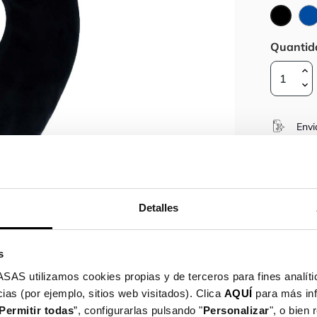
Preto
Quantid
Envi
noss
Pro
Detalles
Detalhes do
s
utilizamos cookies propias y de terceros para fines analític
ias (por ejemplo, sitios web visitados). Clica
AQUÍ
para más in
Permitir todas
”, configurarlas pulsando "
Personalizar
", o bien