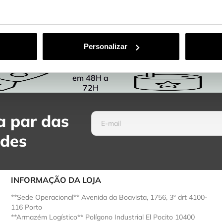
Personalizar
Entregas
em 48H a
72H
 par das
ades
INFORMAÇÃO DA LOJA
**Sede Operacional** Avenida da Boavista, 1756, 3º drt 4100-
116 Porto
**Armazém Logístico** Polígono Industrial El Pocito 10400