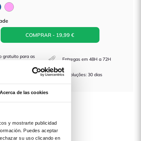
Azul
Rosa
ade
COMPRAR - 19,99 €
o gratuito para as
Entregas em 48H a 72H
as lojas físicas
dutos com Garantia
Devoluções: 30 dias
Acerca de las cookies
 produto
os y mostrarte publicidad
formación. Puedes aceptar
 rechazar su uso clicando en