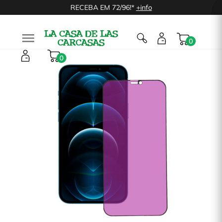
RECEBA EM 72/96!*
+info

0
0