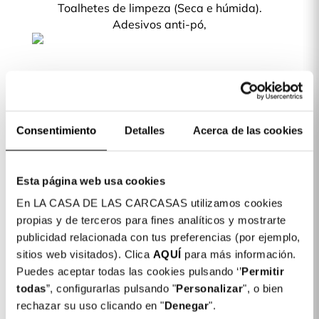
Toalhetes de limpeza (Seca e húmida).
Adesivos anti-pó,
Queres proteger o teu telemóvel? As
nossas Películas Temperadas são a
melhor forma de manter o ecrã do
Consentimiento
teu telemóvel intacto.
Detalles
Acerca de las cookies
Esta página web usa cookies
En LA CASA DE LAS CARCASAS utilizamos cookies
Detalhes do produto
propias y de terceros para fines analíticos y mostrarte
publicidad relacionada con tus preferencias (por ejemplo,
sitios web visitados). Clica
AQUÍ
para más información.
Película de Vidro temperado completa Anti
16,99
Blue-ray para iPhone 12 Mini
Puedes aceptar todas las cookies pulsando ‘’
Permitir
€
todas
”, configurarlas pulsando "
Personalizar
", o bien
rechazar su uso clicando en "
Denegar
".