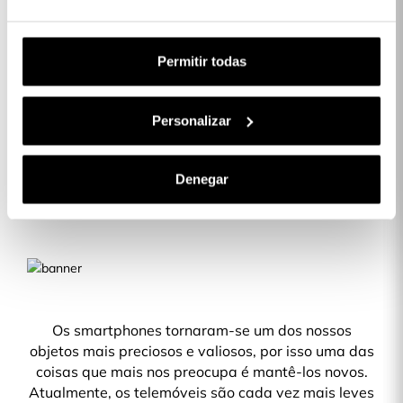
1 x Película de Vidro temperado completa
16,99 €
Anti Blue-ray para iPhone 12 Mini:
Subtotal:
16,99 €
Permitir todas
COMPLETAR A SUA COMPRA
Personalizar
Denegar
Descrição
Os smartphones tornaram-se um dos nossos
objetos mais preciosos e valiosos, por isso uma das
coisas que mais nos preocupa é mantê-los novos.
Atualmente, os telemóveis são cada vez mais leves