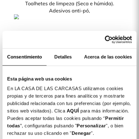
Toalhetes de limpeza (Seca e húmida).
Adesivos anti-pó,
Queres proteger o teu telemóvel? As
nossas Películas Temperadas são a
melhor forma de manter o ecrã do
Consentimiento
teu telemóvel intacto.
Detalles
Acerca de las cookies
Esta página web usa cookies
En LA CASA DE LAS CARCASAS utilizamos cookies
Detalhes do produto
propias y de terceros para fines analíticos y mostrarte
publicidad relacionada con tus preferencias (por ejemplo,
sitios web visitados). Clica
AQUÍ
para más información.
Película de Vidro temperado completa Anti
16,99
Blue-ray para iPhone 12 Pro Max
Puedes aceptar todas las cookies pulsando ‘’
Permitir
€
todas
”, configurarlas pulsando "
Personalizar
", o bien
rechazar su uso clicando en "
Denegar
".