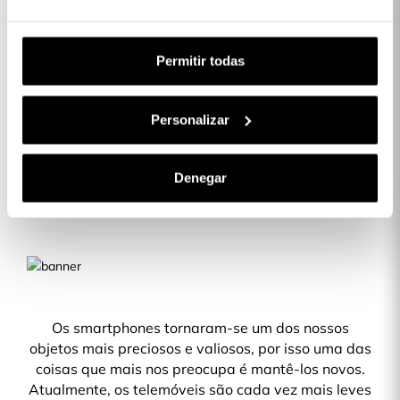
1 x Película de Vidro temperado completa
16,99 €
Anti Blue-ray para iPhone 12 Pro Max:
Subtotal:
16,99 €
Permitir todas
COMPLETAR A SUA COMPRA
Personalizar
Denegar
Descrição
Os smartphones tornaram-se um dos nossos
objetos mais preciosos e valiosos, por isso uma das
coisas que mais nos preocupa é mantê-los novos.
Atualmente, os telemóveis são cada vez mais leves