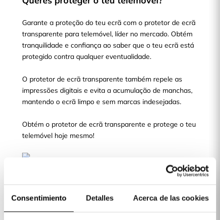
Queres proteger o teu telemóvel?
Garante a proteção do teu ecrã com o protetor de ecrã
transparente para telemóvel, líder no mercado. Obtém
tranquilidade e confiança ao saber que o teu ecrã está
protegido contra qualquer eventualidade.
O protetor de ecrã transparente também repele as
impressões digitais e evita a acumulação de manchas,
mantendo o ecrã limpo e sem marcas indesejadas.
Obtém o protetor de ecrã transparente e protege o teu
telemóvel hoje mesmo!
Escolhe o teu modelo de telemóvel e
protege o seu ecrã
Consentimiento
Detalles
Acerca de las cookies