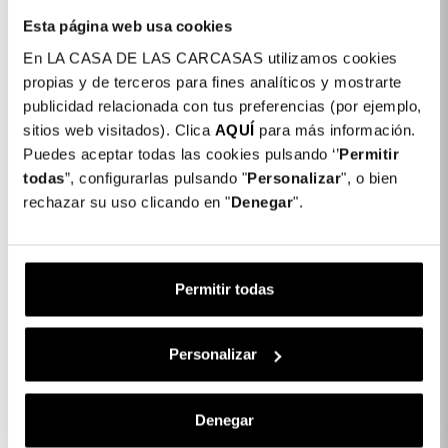
Detalhes do produto
Esta página web usa cookies
En LA CASA DE LAS CARCASAS utilizamos cookies
propias y de terceros para fines analíticos y mostrarte
Película de Vidro Temperado Transparente
9,99
publicidad relacionada con tus preferencias (por ejemplo,
para iPhone 12
€
sitios web visitados). Clica
AQUÍ
para más información.
Puedes aceptar todas las cookies pulsando ‘’
Permitir
todas
”, configurarlas pulsando "
Personalizar
", o bien
1 x Película de Vidro Temperado
9,99 €
rechazar su uso clicando en "
Denegar
".
Transparente para iPhone 12:
Subtotal:
9,99 €
Permitir todas
COMPLETAR A SUA COMPRA
Personalizar
Descrição
Denegar