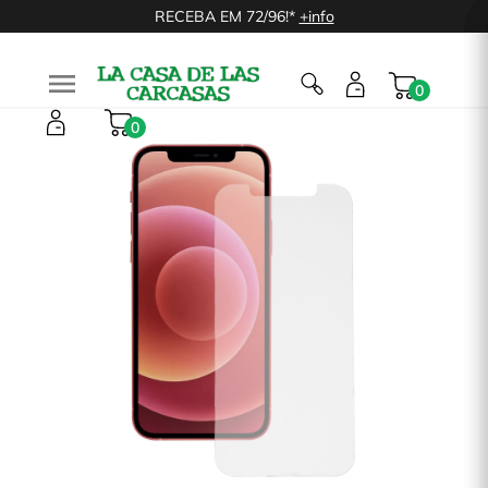
RECEBA EM 72/96!*
+info

0
0