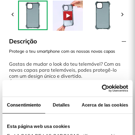


Descrição
Protege o teu smartphone com as nossas novas capas
Gostas de mudar o look do teu telemóvel? Com as
novas capas para telemóveis, podes protegê-lo
com um design único e divertido.
É uma capa fina, que nao acrescenta muito peso ou
volume ao teu telemóvel. Qualquer modelo ou
desenho de capas da nossa loja online é uma
escolha perfeita.
Consentimiento
Detalles
Acerca de las cookies
Envio em 48H
¡Pague a tua capa quando a receberes!
La Casa de las Carcasas dispoe de diversas formas
de pagamento: Cartao, MB Way, PayPal, Klarna e
Esta página web usa cookies
Transferência Bancaria.