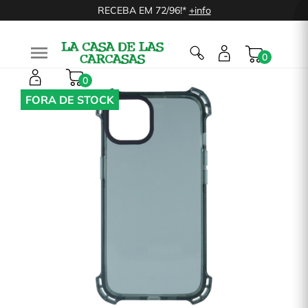
RECEBA EM 72/96!*
+info

0
0
FORA DE STOCK