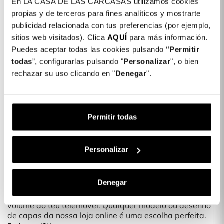
En LA CASA DE LAS CARCASAS utilizamos cookies
Detalhes do produto
propias y de terceros para fines analíticos y mostrarte
publicidad relacionada con tus preferencias (por ejemplo,
Cor: Preto
sitios web visitados). Clica
AQUÍ
para más información.
Puedes aceptar todas las cookies pulsando ‘’
Permitir
COLORES DISPONIBLES
todas
”, configurarlas pulsando "
Personalizar
", o bien
Preto
rechazar su uso clicando en "
Denegar
".
Capa Ultra Reforçada para iPhone 12
16,99 €
Pro
Permitir todas
Descrição
Protege o teu smartphone com as nossas novas capas
Personalizar
Gostas de mudar o look do teu telemóvel? Com as
novas capas para telemóveis, podes protegê-lo com
Denegar
um design único e divertido.
É uma capa fina, que nao acrescenta muito peso ou
volume ao teu telemóvel. Qualquer modelo ou desenho
de capas da nossa loja online é uma escolha perfeita.