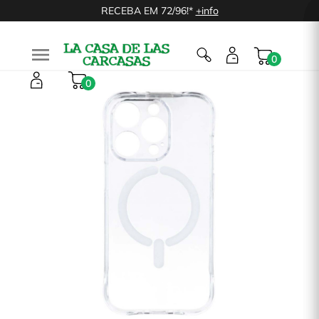
RECEBA EM 72/96!*
+info

0
0