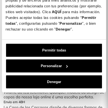
propias y de terceros para fines analíticos y mostrarte
publicidad relacionada con tus preferencias (por ejemplo,
Cor: Transparente
sitios web visitados). Clica
AQUÍ
para más información.
COLORES DISPONIBLES
Puedes aceptar todas las cookies pulsando ‘’
Permitir
todas
”, configurarlas pulsando "
Personalizar
", o bien
Transparente
rechazar su uso clicando en "
Denegar
".
Capa Reforçada Anti-Yellow Compatível
22,99 €
com Magsafe para iPhone 13 Pro
Permitir todas
Descrição
Protege o teu smartphone com as nossas novas capas
Personalizar
Gostas de mudar o look do teu telemóvel? Com as
novas capas para telemóveis, podes protegê-lo com
Denegar
um design único e divertido.
É uma capa fina, que não acrescenta muito peso ou
volume ao teu telemóvel. Qualquer modelo ou design de
capas da nossa loja online é uma escolha perfeita.
Envio em 48H
La Casa de las Carcasas dispõe de diversas formas de