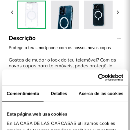


Descrição
Protege o teu smartphone com as nossas novas capas
Gostas de mudar o look do teu telemóvel? Com as
novas capas para telemóveis, podes protegê-lo
com um design único e divertido.
É uma capa fina, que não acrescenta muito peso ou
volume ao teu telemóvel. Qualquer modelo ou
design de capas da nossa loja online é uma escolha
Consentimiento
Detalles
Acerca de las cookies
perfeita.
Envio em 48H
La Casa de las Carcasas dispõe de diversas formas
de pagamento: Cartão, MB Way, PayPal, Klarna e
Esta página web usa cookies
Transferência Bancária.
En LA CASA DE LAS CARCASAS utilizamos cookies
Detalhes do produto