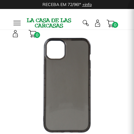
RECEBA EM 72/96!*
+info

0
0