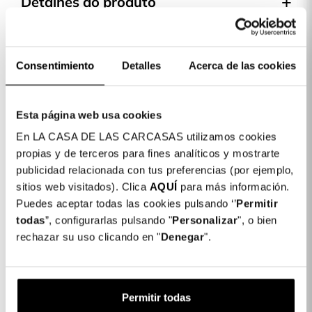
Detalhes do produto
Cor: Preto
COLORES DISPONIBLES
Consentimiento
Detalles
Acerca de las cookies
Preto
Capa Silicone Colorida para iPhone 14
4,99
Esta página web usa cookies
Plus
€
En LA CASA DE LAS CARCASAS utilizamos cookies
propias y de terceros para fines analíticos y mostrarte
publicidad relacionada con tus preferencias (por ejemplo,
1 x Capa Silicone Colorida para iPhone
4,99 €
sitios web visitados). Clica
AQUÍ
para más información.
14 Plus:
Puedes aceptar todas las cookies pulsando ‘’
Permitir
Subtotal:
4,99 €
todas
”, configurarlas pulsando "
Personalizar
", o bien
rechazar su uso clicando en "
Denegar
".
COMPLETAR A SUA COMPRA
Película em vidro temperado completa
Permitir todas
Inquebrável para iPhone 14 Plus