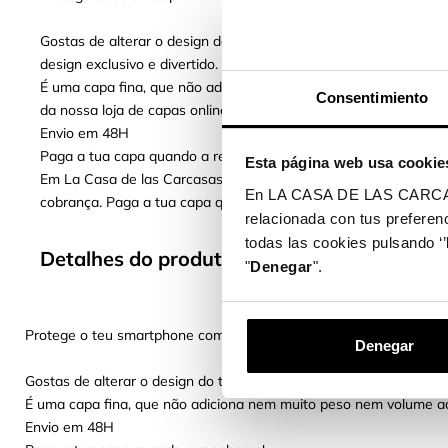
Gostas de alterar o design do teu telemóvel? Com as Novas C
design exclusivo e divertido.
É uma capa fina, que não adiciona nem muito peso nem volume
Consentimiento
da nossa loja de capas online é uma escolha perfeita.
Envio em 48H
Paga a tua capa quando a receberes!
Esta página web usa cookie
Em La Casa de las Carcasas, dispomos de diferentes métodos 
En LA CASA DE LAS CARCASAS 
cobrança. Paga a tua capa quando a receberes.
relacionada con tus preferenc
todas las cookies pulsando ‘’
Detalhes do produto
"
Denegar
".
Protege o teu smartphone com as nossas novas capas
Denegar
Gostas de alterar o design do teu telemóvel? Com as Novas Capas
É uma capa fina, que não adiciona nem muito peso nem volume ao
Envio em 48H