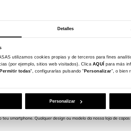
apas para Telemóveis podes protegê-lo com um
COMP
 ao teu smartphone. Qualquer design ou modelo
Detalles
s
de pagamento: Cartão, Bizum, PayPal y à
utilizamos cookies propias y de terceros para fines analític
ias (por ejemplo, sitios web visitados). Clica
AQUÍ
para más in
Permitir todas
”, configurarlas pulsando "
Personalizar
", o bien
Descrição
Personalizar
 para Telemóveis podes protegê-lo com um design exclusivo e diverti
 teu smartphone. Qualquer design ou modelo da nossa loja de capas o