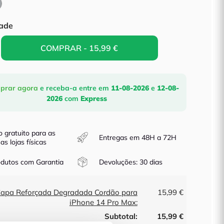
Cinzento
ade
COMPRAR - 15,99 €
prar agora
e receba-a
entre em
11-08-2026
e
12-08-
2026
com
Express
o gratuito para as
Entregas em 48H a 72H
as lojas físicas
dutos com Garantia
Devoluções: 30 dias
Capa Reforçada Degradada Cordão para
15,99 €
iPhone 14 Pro Max:
Subtotal:
15,99 €