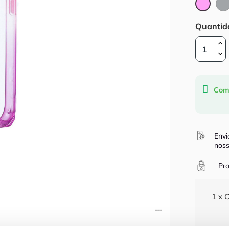
Rosa
Quantid
Com
Envi
noss
Pro
1 x 