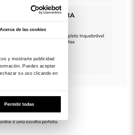
LETAR A SUA COMPRA
Acerca de las cookies
Protetor de Ecrã Completo Inquebrável
para iPhone 14 Pro Max
19,99 €
os y mostrarte publicidad
formación. Puedes aceptar
 rechazar su uso clicando en
Permitir todas
do.
nline é uma escolha perfeita.