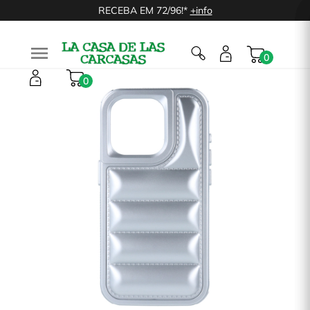
RECEBA EM 72/96!*
+info

0
0