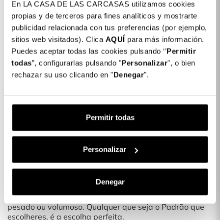
En LA CASA DE LAS CARCASAS utilizamos cookies
Detalhes do produto
propias y de terceros para fines analíticos y mostrarte
publicidad relacionada con tus preferencias (por ejemplo,
Cor: Prata
sitios web visitados). Clica
AQUÍ
para más información.
COLORES DISPONIBLES
Puedes aceptar todas las cookies pulsando ‘’
Permitir
todas
”, configurarlas pulsando "
Prata
Personalizar
", o bien
rechazar su uso clicando en "
Denegar
".
Capa Airbag para iPhone 14 Pro
16,99 €
Permitir todas
Descrição
Protege o teu telemóvel com as nossas novas capas
Personalizar
¿Adoras mudar o Padrão da tua Capa de Telemóvel?
Com as nossas novas Capas para telemóvel podes
protegê-lo e ainda adicionar um padrão exclusivo e
Denegar
divertido.
Uma Capa leve que não torna o teu Telemóvel mais
pesado ou volumoso. Qualquer que seja o Padrão que
escolheres, é a escolha perfeita.