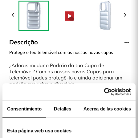


Descrição
Protege o teu telemóvel com as nossas novas capas
¿Adoras mudar o Padrão da tua Capa de
Telemóvel? Com as nossas novas Capas para
telemóvel podes protegê-lo e ainda adicionar um
padrão exclusivo e divertido.
Uma Capa leve que não torna o teu Telemóvel mais
pesado ou volumoso. Qualquer que seja o Padrão
que escolheres, é a escolha perfeita.
envio em 48H
Consentimiento
Detalles
Acerca de las cookies
¡Paga a tua Capa quando a receberes!
Na La Casa de las Carcasas temos diferentes
formas de pagamento: Cartão, Bizum, PayPal e à
Esta página web usa cookies
cobrança, paga a tua capa quando a receberes.