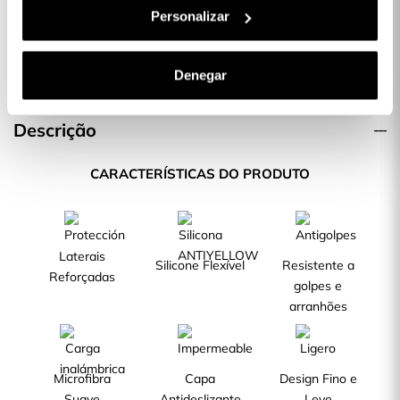
completa Inquebrável para iPhone 14
Personalizar
19,99 €
Denegar
Descrição
CARACTERÍSTICAS DO PRODUTO
Laterais
Silicone Flexível
Resistente a
Reforçadas
golpes e
arranhões
Microfibra
Capa
Design Fino e
Suave
Antideslizante
Leve