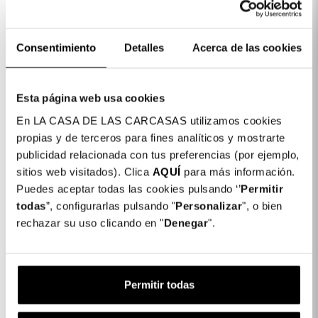
Detalhes do produto
Cor: Lilás
Consentimiento
Detalles
Acerca de las cookies
COLORES DISPONIBLES
Preto
Azul
Lilás
Esta página web usa cookies
Marinho
En LA CASA DE LAS CARCASAS utilizamos cookies
Capa Bumper Ultra Suave para iPhone
14,99
propias y de terceros para fines analíticos y mostrarte
14
€
publicidad relacionada con tus preferencias (por ejemplo,
sitios web visitados). Clica
AQUÍ
para más información.
Puedes aceptar todas las cookies pulsando ‘’
Permitir
1 x Capa Bumper Ultra Suave para
14,99 €
todas
”, configurarlas pulsando "
Personalizar
", o bien
iPhone 14:
rechazar su uso clicando en "
Denegar
".
Subtotal:
14,99 €
COMPLETAR A SUA COMPRA
Permitir todas
Película de Película em vidro temperado