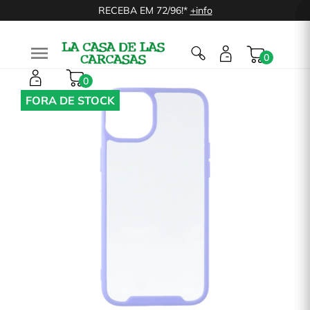
RECEBA EM 72/96!*
+info

0
0
FORA DE STOCK