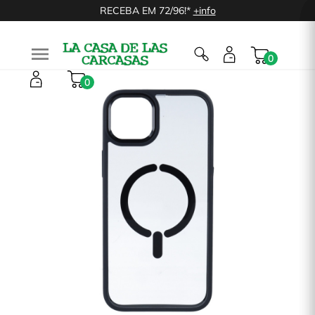
RECEBA EM 72/96!*
+info

0
0