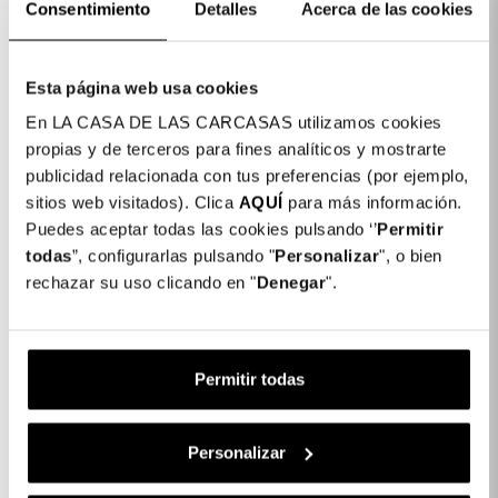
Cor: Preto
Consentimiento
Detalles
Acerca de las cookies
COLORES DISPONIBLES
Verde
Preto
Esta página web usa cookies
Menta
En LA CASA DE LAS CARCASAS utilizamos cookies
Capa Bumper Compatível com Magsafe
19,99
para iPhone 15 Plus
propias y de terceros para fines analíticos y mostrarte
€
publicidad relacionada con tus preferencias (por ejemplo,
sitios web visitados). Clica
AQUÍ
para más información.
Puedes aceptar todas las cookies pulsando ‘’
Permitir
1 x Capa Bumper Compatível com
19,99 €
todas
”, configurarlas pulsando "
Personalizar
", o bien
Magsafe para iPhone 15 Plus:
rechazar su uso clicando en "
Denegar
".
Subtotal:
19,99 €
COMPLETAR A SUA COMPRA
Permitir todas
Protetor de Ecrã Completo Inquebrável
para iPhone 15 Plus
Personalizar
19,99 €