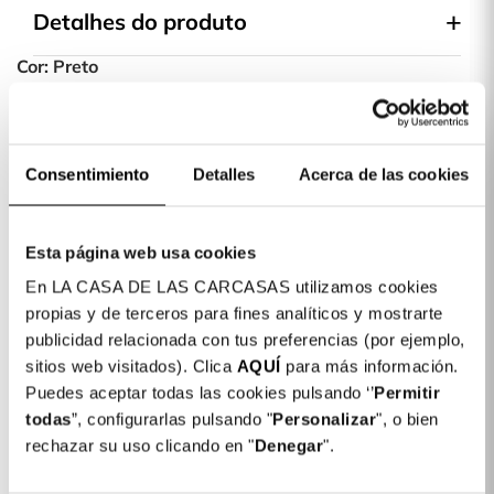
Detalhes do produto
Cor: Preto
COLORES DISPONIBLES
Verde
Preto
Tropa
Consentimiento
Detalles
Acerca de las cookies
Capa Ultra Suave com Proteção de Câmara
17,99
para iPhone 16
€
Esta página web usa cookies
En LA CASA DE LAS CARCASAS utilizamos cookies
1 x Capa Ultra Suave com Proteção de
17,99 €
propias y de terceros para fines analíticos y mostrarte
Câmara para iPhone 16:
publicidad relacionada con tus preferencias (por ejemplo,
Subtotal:
17,99 €
sitios web visitados). Clica
AQUÍ
para más información.
Puedes aceptar todas las cookies pulsando ‘’
Permitir
todas
”, configurarlas pulsando "
Personalizar
", o bien
COMPLETAR A SUA COMPRA
rechazar su uso clicando en "
Denegar
".
Cristal Templado Completo para iPhone