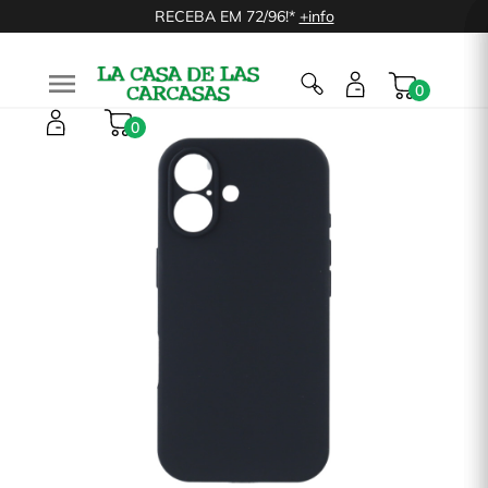
RECEBA EM 72/96!*
+info

0
0