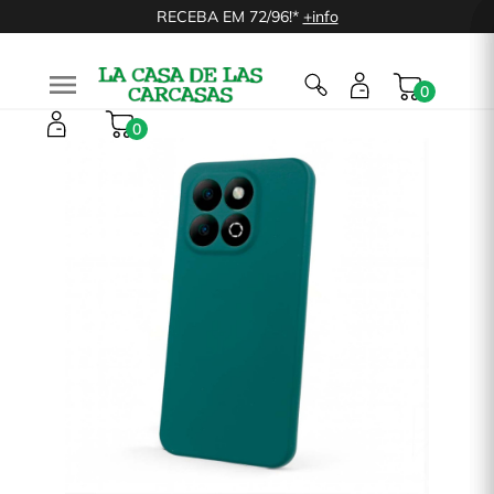
RECEBA EM 72/96!*
+info

0
0