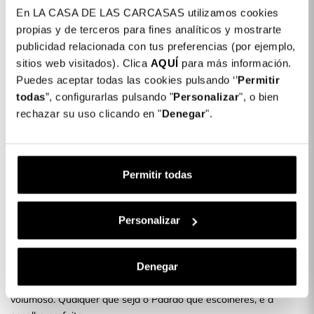
En LA CASA DE LAS CARCASAS utilizamos cookies
Detalhes do produto
propias y de terceros para fines analíticos y mostrarte
publicidad relacionada con tus preferencias (por ejemplo,
Cor: Verde Tropa
sitios web visitados). Clica
AQUÍ
para más información.
COLORES DISPONIBLES
Puedes aceptar todas las cookies pulsando ‘’
Permitir
todas
”, configurarlas pulsando "
Verde
Personalizar
", o bien
Tropa
rechazar su uso clicando en "
Denegar
".
Capa Airbag para iPhone 7
16,99 €
Permitir todas
Descrição
Protege o teu telemóvel com as nossas novas capas
Personalizar
¿Adoras mudar o Padrão da tua Capa de Telemóvel? Com as
nossas novas Capas para telemóvel podes protegê-lo e ainda
Denegar
adicionar um padrão exclusivo e divertido.
Uma Capa leve que não torna o teu Telemóvel mais pesado ou
volumoso. Qualquer que seja o Padrão que escolheres, é a