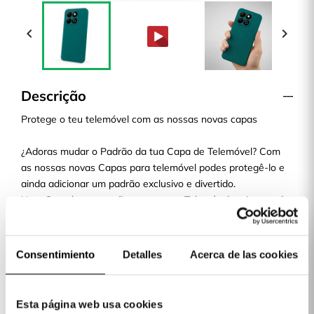


Descrição
Protege o teu telemóvel com as nossas novas capas
¿Adoras mudar o Padrão da tua Capa de Telemóvel? Com
as nossas novas Capas para telemóvel podes protegê-lo e
ainda adicionar um padrão exclusivo e divertido.
Uma Capa leve que não torna o teu Telemóvel mais pesado
ou volumoso. Qualquer que seja o Padrão que escolheres, é
a escolha perfeita.
envio em 48H
Consentimiento
Detalles
Acerca de las cookies
¡Paga a tua Capa quando a receberes!
Na La Casa de las Carcasas temos diferentes formas de
pagamento: Cartão, Bizum, PayPal e à cobrança, paga a tua
Esta página web usa cookies
capa quando a receberes.