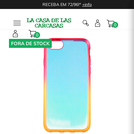
RECEBA EM 72/96!*
+info

0
0
FORA DE STOCK