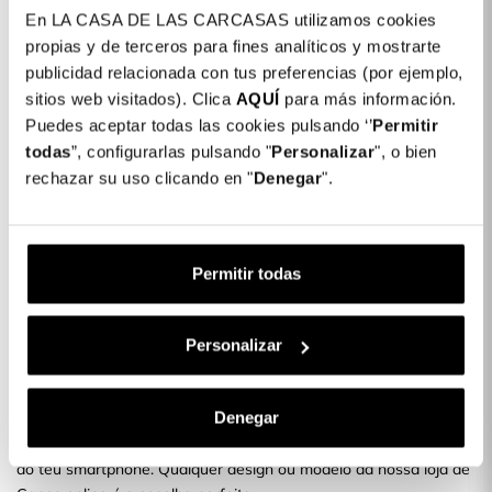
En LA CASA DE LAS CARCASAS utilizamos cookies
Detalhes do produto
propias y de terceros para fines analíticos y mostrarte
publicidad relacionada con tus preferencias (por ejemplo,
Cor: Roxo
sitios web visitados). Clica
AQUÍ
para más información.
COLORES DISPONIBLES
Puedes aceptar todas las cookies pulsando ‘’
Permitir
todas
”, configurarlas pulsando "
Roxo
Personalizar
", o bien
rechazar su uso clicando en "
Denegar
".
Capa Galaxy Iridiscente para iPhone SE
16,99 €
Permitir todas
Descrição
Protege o teu smartphone com as nossas novas capas
Personalizar
Gostas de mudar o design do teu telemóvel? Com as Novas
Capas para Telemóveis podes protegê-lo com um design
Denegar
exclusivo e divertido.
É uma capa fina e que não adiciona nem muito peso nem volume
ao teu smartphone. Qualquer design ou modelo da nossa loja de