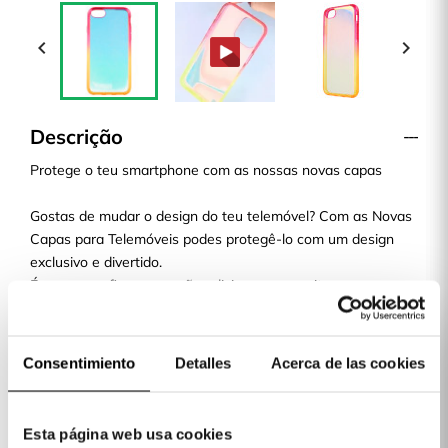


Descrição
Protege o teu smartphone com as nossas novas capas
Gostas de mudar o design do teu telemóvel? Com as Novas
Capas para Telemóveis podes protegê-lo com um design
exclusivo e divertido.
É uma capa fina e que não adiciona nem muito peso nem
volume ao teu smartphone. Qualquer design ou modelo da
nossa loja de Capas online é a escolha perfeita.
Envio em 48H
Consentimiento
Detalles
Acerca de las cookies
Paga a tua capa quando a receberes!
Dispomos de vários métodos de pagamento em La Casa de
Las Carcasas: Cartão, Bizum, PayPal e à cobrança. Paga a
Esta página web usa cookies
tua Capa quando a receberes!