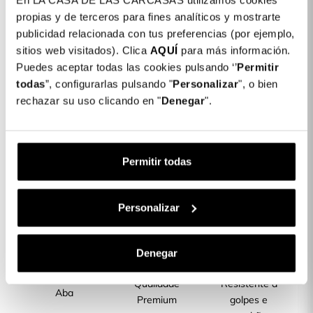
En LA CASA DE LAS CARCASAS utilizamos cookies
Detalhes do produto
propias y de terceros para fines analíticos y mostrarte
publicidad relacionada con tus preferencias (por ejemplo,
Cor: Preto
sitios web visitados). Clica
AQUÍ
para más información.
Puedes aceptar todas las cookies pulsando ‘’
Permitir
COLORES DISPONIBLES
todas
”, configurarlas pulsando "
Personalizar
", o bien
Preto
rechazar su uso clicando en "
Denegar
".
Capa Livro Suave para Huawei Honor 10
15,00 €
Lite
Permitir todas
Descrição
Personalizar
CARACTERÍSTICAS DO PRODUTO
Denegar
Capas com
Qualidade
Resistente a
Aba
Premium
golpes e