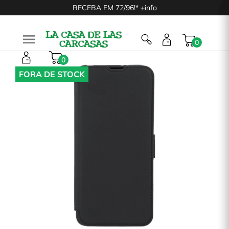
RECEBA EM 72/96!*
+info

0
0
FORA DE STOCK