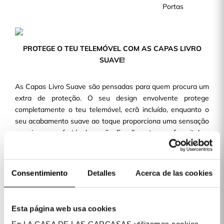
Portas
PROTEGE O TEU TELEMÓVEL COM AS CAPAS LIVRO
SUAVE!
As Capas Livro Suave são pensadas para quem procura um
extra de proteção. O seu design envolvente protege
completamente o teu telemóvel, ecrã incluído, enquanto o
seu acabamento suave ao toque proporciona uma sensação
premium e confortável na mão. Escolhe a tua cor favorita!
Capas que asseguram uma proteção completa: frontal,
traseira e lateral
Consentimiento
Detalles
Acerca de las cookies
Tato suave e agradável, com cores da moda
Compatível com uma variedade de dispositivos.
Comodidade, design e proteção numa só capa.
Esta página web usa cookies