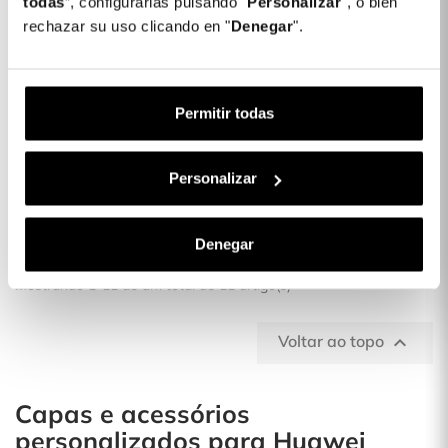
todas
”, configurarlas pulsando "
Personalizar
", o bien
rechazar su uso clicando en "
Denegar
".
Capa Ultra Suave Para
Honor X7
Permitir todas
Fora de
15,00 €
Personalizar
stock
Denegar
Mostrando 1-11 de um total de 11 artigo(s)
Voltar ao topo

Capas e acessórios
personalizados para Huawei