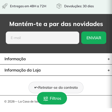
Entregas em 48H a 72H
Devoluções: 30 dias
Mantém-te a par das novidades
Informação
Informação da Loja
Retratar-se do contrato
tune
Filtros
© 2026— La Casa de las Carcasas