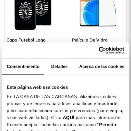
Capa Futebol Logo
Película De Vidro
Fundo Preto - Licença
Temperado Completa
Oficial Sporting Portugal
Inquebrável Para Honor
X7
Desde
14,99 €
Consentimiento
Detalles
Acerca de las cookies
Fora de
19,99 €
stock
Esta página web usa cookies
En LA CASA DE LAS CARCASAS utilizamos cookies
FORA DE STOCK
propias y de terceros para fines analíticos y mostrarte
publicidad relacionada con tus preferencias (por ejemplo,
sitios web visitados). Clica
AQUÍ
para más información.
Puedes aceptar todas las cookies pulsando ‘’
Permitir