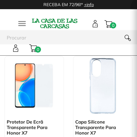
RECEBA EM 72/96!*
+info

0
Huawei Honor X7
0
Protetor De Ecrã
Capa Silicone
Transparente Para
Transparente Para
Honor X7
Honor X7