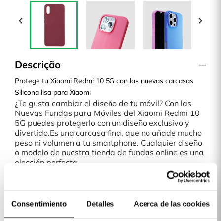


Descrição
Protege tu Xiaomi Redmi 10 5G con las nuevas carcasas
Silicona lisa para Xiaomi
¿Te gusta cambiar el diseño de tu móvil? Con las
Nuevas Fundas para Móviles del Xiaomi Redmi 10
5G puedes protegerlo con un diseño exclusivo y
divertido.Es una carcasa fina, que no añade mucho
peso ni volumen a tu smartphone. Cualquier diseño
o modelo de nuestra tienda de fundas online es una
elección perfecta.
Envío en 48H
Recibe tu carcasa en tu domicilio en 48H, si estás
en la Península o Baleares. Si vives en Canarias,
traquil@, tendrás tu funda en menos de 9 días.
Consentimiento
Detalles
Acerca de las cookies
¡Paga tu carcasa cuando la recibas!