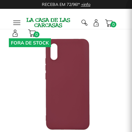
RECEBA EM 72/96!*
+info

0
0
FORA DE STOCK