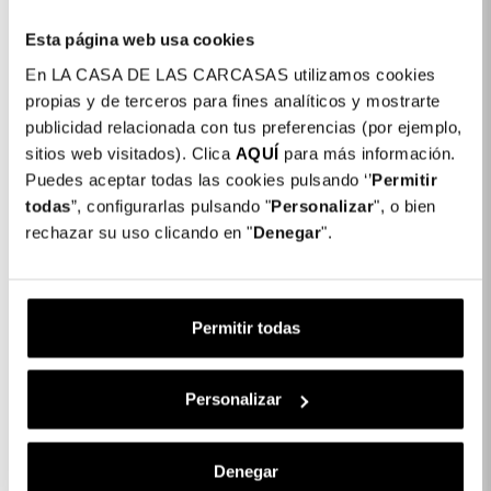
En La Casa de las Carcasas tenemos diferentes
métodos de pago: Tarjeta, Bizum, PayPal y
Esta página web usa cookies
Contrareembolso, paga tu funda cuando la recibas.
En LA CASA DE LAS CARCASAS utilizamos cookies
Detalhes do produto
propias y de terceros para fines analíticos y mostrarte
publicidad relacionada con tus preferencias (por ejemplo,
Cor: Preto
sitios web visitados). Clica
AQUÍ
para más información.
COLORES DISPONIBLES
Puedes aceptar todas las cookies pulsando ‘’
Permitir
Rosa
Preto
todas
”, configurarlas pulsando "
Personalizar
", o bien
rechazar su uso clicando en "
Denegar
".
Silicone lisa para Huawei P Smart 2020
4,99 €
Descrição
Permitir todas
Protege tu Xiaomi Redmi 10 5G con las nuevas carcasas Silicona
lisa para Xiaomi
Personalizar
¿Te gusta cambiar el diseño de tu móvil? Con las
Nuevas Fundas para Móviles del Xiaomi Redmi 10 5G
puedes protegerlo con un diseño exclusivo y
Denegar
divertido.Es una carcasa fina, que no añade mucho