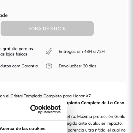
ade
FORA DE STOCK
o gratuito para as
Entregas em 48H a 72H
as lojas físicas
dutos com Garantia
Devoluções: 30 dias
con el Cristal Templado Completo para Honor X7
tu móvil?
Con el nuevo Cristal Templado Completo de La Casa
protege tu pantalla de golpes.
y no deja ningún residuo cuando se retira. Máxima protección Gorila
 tu móvil estará completamente protegido ante cualquier impacto.
Acerca de las cookies
a completa de tu smartphone. Transparencia ultra nítida, el cual no