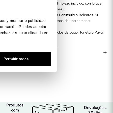
talle de calidad en tu móvil. Kit de limpieza incluido, con lo que
stal templado en perfectas condiciones.
n tu domicilio en 48H, si estás en la Península o Baleares. Si
os y mostrarte publicidad
, tranquil@, tendrás tu pedido en menos de una semana.
ando lo recibas!
formación. Puedes aceptar
 Carcasas tenemos diferentes métodos de pago: Tarjeta o Payal,
 rechazar su uso clicando en
ando lo recibas.
 produto
Permitir todas
Produtos
Devoluções:
com
30 dias