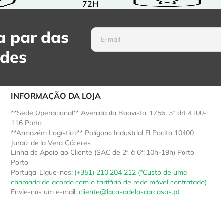
72H
 par das
ades
INFORMAÇÃO DA LOJA
**Sede Operacional** Avenida da Boavista, 1756, 3º drt 4100-
116 Porto
**Armazém Logístico** Polígono Industrial El Pocito 10400
Jaraíz de la Vera Cáceres
Linha de Apoio ao Cliente (SAC de 2ª à 6ª; 10h-19h) Porto
Porto
Portugal
Ligue-nos:
(+351) 210 204 212 (*Custo de uma
chamada de acordo com o tarifário de rede móvel contratado)
Envie-nos um e-mail:
cliente@lacasadelascarcasas.pt