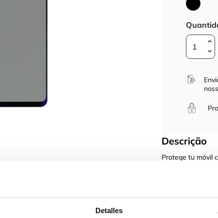
Preto
Quantid
Envi
noss
Pro
Descrição
Protege tu móvil 
¿Quieres proteger 
de las Carcasas
Fácil instalación 
Glass, con la que
Detalles
Protege la pantall
 X7