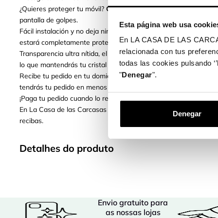
¿Quieres proteger tu móvil?
Con el nuevo Cristal Templado C
pantalla de golpes.
Esta página web usa cookie
Fácil instalación y no deja ningún residuo cuando se retira. Máx
En LA CASA DE LAS CARCASAS 
estará completamente protegido ante cualquier impacto. Proteg
relacionada con tus preferenc
Transparencia ultra nítida, el cual no perderás ningún detalle de 
todas las cookies pulsando ‘’
lo que mantendrás tu cristal templado en perfectas condiciones
"
Denegar
".
Recibe tu pedido en tu domicilio en 48H, si estás en la Penínsul
tendrás tu pedido en menos de una semana.
¡Paga tu pedido cuando lo recibas!
En La Casa de las Carcasas tenemos diferentes métodos de pago
Denegar
recibas.
Detalhes do produto
Envio gratuito para
as nossas lojas