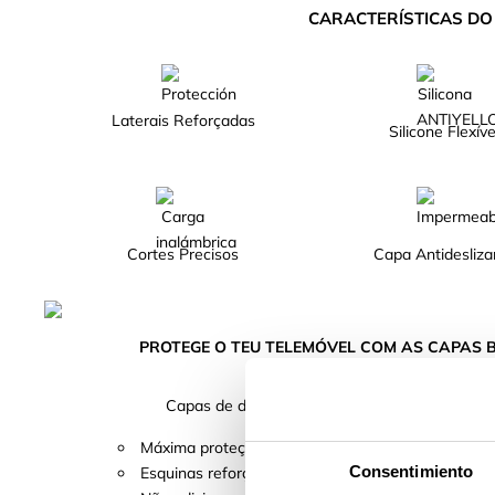
CARACTERÍSTICAS D
Laterais Reforçadas
Silicone Flexíve
Cortes Precisos
Capa Antidesliza
PROTEGE O TEU TELEMÓVEL COM AS CAPAS
Capas de design com parte traseira transpare
Máxima proteção com bordos suaves e elevados pa
Consentimiento
Esquinas reforçadas para proteger de impactos e 