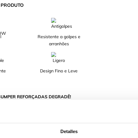
O PRODUTO
l
Resistente a golpes e
arranhões
nte
Design Fino e Leve
 BUMPER REFORÇADAS DEGRADÊ!
nte e bordos em degradê de cor.
ra a câmara e o ecrã do teu telefone.
Detalles
golpes.