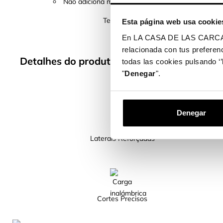
Não adiciona muito peso nem volume ao teu telem
Temos mais de 400 modelos de telemóv
Esta página web usa cookie
En LA CASA DE LAS CARCASAS 
relacionada con tus preferenc
Detalhes do produto
todas las cookies pulsando ‘’
"
Denegar
".
Denegar
Laterais Reforçadas
Cortes Precisos