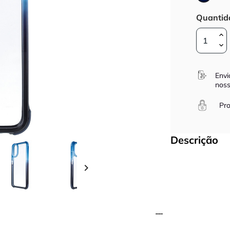
Marin
Quantid
Envi
noss
Pro
Descrição
