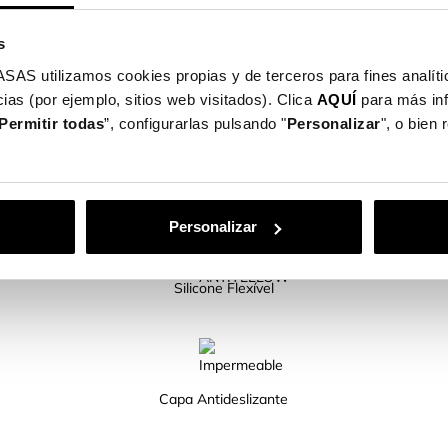
óvel.
el disponíveis para ti!
s
utilizamos cookies propias y de terceros para fines analític
ias (por ejemplo, sitios web visitados). Clica
AQUÍ
para más in
Permitir todas
”, configurarlas pulsando "
Personalizar
", o bien
CARACTERÍSTICAS DO PRODUTO
Personalizar
Silicone Flexível
Capa Antideslizante