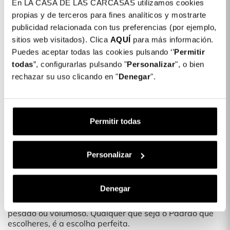
En LA CASA DE LAS CARCASAS utilizamos cookies
Detalhes do produto
propias y de terceros para fines analíticos y mostrarte
publicidad relacionada con tus preferencias (por ejemplo,
Cor: Verde Menta
sitios web visitados). Clica
AQUÍ
para más información.
COLORES DISPONIBLES
Puedes aceptar todas las cookies pulsando ‘’
Permitir
Rosa
Azul
Violeta
Verde
todas
”, configurarlas pulsando "
Personalizar
", o bien
Claro
Menta
rechazar su uso clicando en "
Denegar
".
Capa Bumper 3 em 1 para Oppo A18
19,66 €
Descrição
Permitir todas
Protege o teu telemóvel com as nossas novas capas
Personalizar
¿Adoras mudar o Padrão da tua Capa de Telemóvel?
Com as nossas novas Capas para telemóvel podes
protegê-lo e ainda adicionar um padrão exclusivo e
Denegar
divertido.
Uma Capa leve que não torna o teu Telemóvel mais
pesado ou volumoso. Qualquer que seja o Padrão que
escolheres, é a escolha perfeita.