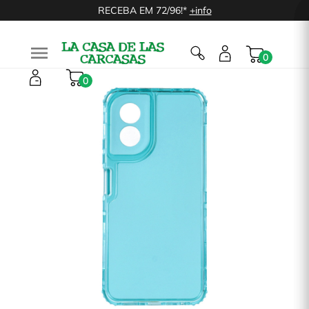
RECEBA EM 72/96!*
+info

0
0