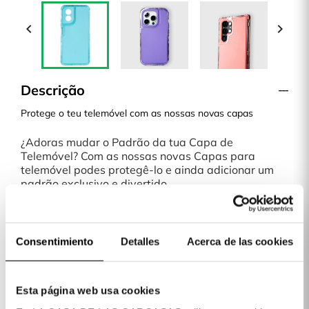


Descrição
Protege o teu telemóvel com as nossas novas capas
¿Adoras mudar o Padrão da tua Capa de
Telemóvel? Com as nossas novas Capas para
telemóvel podes protegê-lo e ainda adicionar um
padrão exclusivo e divertido.
Uma Capa leve que não torna o teu Telemóvel mais
pesado ou volumoso. Qualquer que seja o Padrão
que escolheres, é a escolha perfeita.
envio em 48H
Consentimiento
Detalles
Acerca de las cookies
¡Paga a tua Capa quando a receberes!
Na La Casa de las Carcasas temos diferentes
formas de pagamento: Cartão, Bizum, PayPal e à
Esta página web usa cookies
cobrança, paga a tua capa quando a receberes.