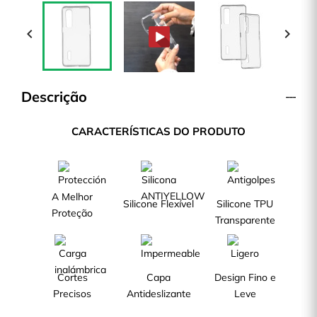


Descrição
CARACTERÍSTICAS DO PRODUTO
A Melhor
Silicone Flexível
Silicone TPU
Proteção
Transparente
Cortes
Capa
Design Fino e
Precisos
Antideslizante
Leve