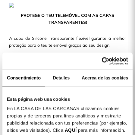
PROTEGE O TEU TELEMÓVEL COM AS CAPAS
TRANSPARENTES!
A capa de Silicone Transparente flexível garante a melhor
proteção para o teu telemóvel graças ao seu design.
Capa completamente reforçada, fabricada com silicone
líquido TPU.
Design fino e leve, de maneira que não aporta volume
nem peso à tua capa de telemóvel.
Consentimiento
Detalles
Acerca de las cookies
Com recortes precisos e um acabamento perfeito,
permite o acesso a todos os botões e portas.
Esta página web usa cookies
Temos mais de 400 modelos de telemóvel disponíveis para
En LA CASA DE LAS CARCASAS utilizamos cookies
ti!
propias y de terceros para fines analíticos y mostrarte
publicidad relacionada con tus preferencias (por ejemplo,
Detalhes do produto
sitios web visitados). Clica
AQUÍ
para más información.