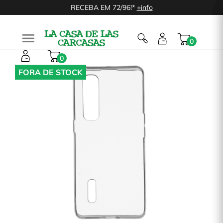
RECEBA EM 72/96!*
+info

0
0
FORA DE STOCK