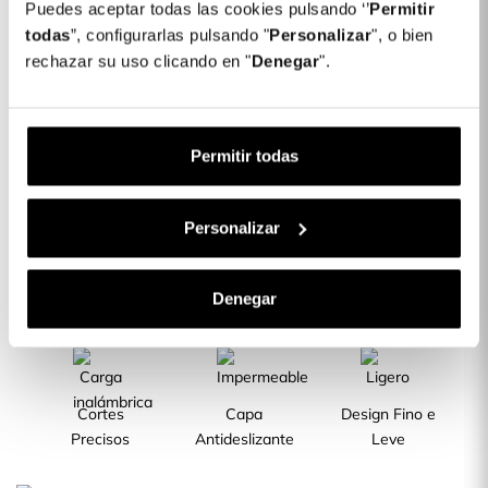
Puedes aceptar todas las cookies pulsando ‘’
Permitir
todas
”, configurarlas pulsando "
Personalizar
", o bien
Capa silicone Transparente para Oppo
10,00 €
rechazar su uso clicando en "
Denegar
".
Find X2 Pro
Descrição
Permitir todas
CARACTERÍSTICAS DO PRODUTO
Personalizar
A Melhor
Denegar
Silicone Flexível
Silicone TPU
Proteção
Transparente
Cortes
Capa
Design Fino e
Precisos
Antideslizante
Leve