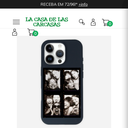
RECEBA EM 72/96!*
+info

0
0