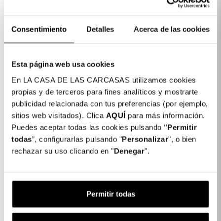
Detalhes do produto
Consentimiento
Detalles
Acerca de las cookies
Capa Personalizada - Rolo de Kodak
14,99 €
Esta página web usa cookies
Selecione seu dispositivo
En LA CASA DE LAS CARCASAS utilizamos cookies
propias y de terceros para fines analíticos y mostrarte
1. Selecione a marca
publicidad relacionada con tus preferencias (por ejemplo,
sitios web visitados). Clica
AQUÍ
para más información.
2. Selecione o modelo
Puedes aceptar todas las cookies pulsando ‘’
Permitir
todas
”, configurarlas pulsando "
Personalizar
", o bien
rechazar su uso clicando en "
Denegar
".
Textos personalizados
:
Permitir todas
▼