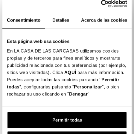
Consentimiento
Detalles
Acerca de las cookies
Detalhes do produto
Esta página web usa cookies
Cor: Preto
En LA CASA DE LAS CARCASAS utilizamos cookies
propias y de terceros para fines analíticos y mostrarte
COLORES DISPONIBLES
publicidad relacionada con tus preferencias (por ejemplo,
Preto
sitios web visitados). Clica
AQUÍ
para más información.
Puedes aceptar todas las cookies pulsando ‘’
Permitir
Vidro Temperado Completo para Xiaomi
14,99 €
todas
”, configurarlas pulsando "
Personalizar
", o bien
Redmi Note 13 Pro 5G
rechazar su uso clicando en "
Denegar
".
Comprar agora
e receba-a
entre em
10-08-2026
e
11-08-2026
com
Express
Permitir todas