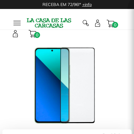
RECEBA EM 72/96!*
+info

0
0