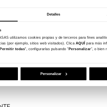
Detalles
s
utilizamos cookies propias y de terceros para fines analític
ias (por ejemplo, sitios web visitados). Clica
AQUÍ
para más in
Permitir todas
”, configurarlas pulsando "
Personalizar
", o bien
otege o seu ecrã
Personalizar
NTE