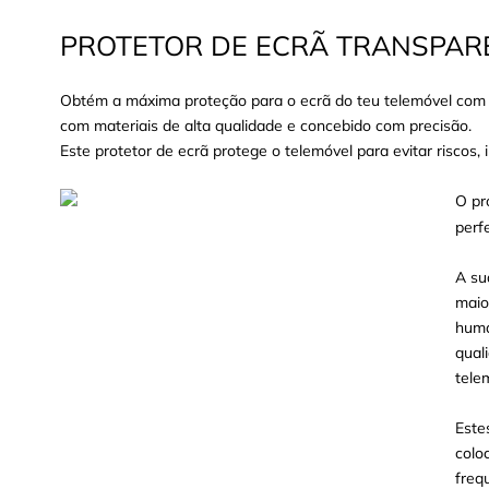
PROTETOR DE ECRÃ TRANSPAR
Obtém a máxima proteção para o ecrã do teu telemóvel com o
com materiais de alta qualidade e concebido com precisão.
Este protetor de ecrã protege o telemóvel para evitar riscos,
O pr
perf
A su
maio
huma
qual
tele
Este
colo
freq