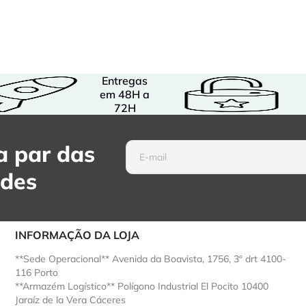
Entregas
em 48H a
72H
 par das
ades
INFORMAÇÃO DA LOJA
**Sede Operacional** Avenida da Boavista, 1756, 3º drt 4100-
116 Porto
**Armazém Logístico** Polígono Industrial El Pocito 10400
Jaraíz de la Vera Cáceres