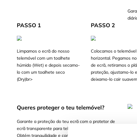
Gara
diári
PASSO 1
PASSO 2
Limpamos o ecrã do nosso
Colocamos o telemóvel
telemóvel com um toalhete
horizontal. Pegamos no
húmido (Wet) e depois secamo-
de ecrã, retiramos o plá
lo com um toalhete seco
proteção, ajustamo-lo 
(Dry)br>
deixamo-lo cair suavem
Queres proteger o teu telemóvel?
Garante a proteção do teu ecrã com o protetor de
ecrã transparente para telemóvel, líder no mercado.
Obtém tranquilidade e confiança ao saber que o