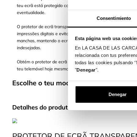
teu ecrã está protegido contra qualquer
eventualidade.
Consentimiento
O protetor de ecrã transparente também repele as
impressões digitais e evita a acumulação de
Esta página web usa cookie
manchas, mantendo o ecrã limpo e sem marcas
indesejadas.
En LA CASA DE LAS CARCASAS 
relacionada con tus preferenc
Obtém o protetor de ecrã transparente e protege o
todas las cookies pulsando ‘’
teu telemóvel hoje mesmo!
"
Denegar
".
Escolhe o teu modelo de telemóvel e pr
Denegar
Detalhes do produto
PROTETOR DE ECRÃ TRANSPARE