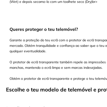
(Wet) e depois secamo-lo com um toalhete seco (Dry)br>
Queres proteger o teu telemóvel?
Garante a proteção do teu ecrã com o protetor de ecrã transpar
mercado. Obtém tranquilidade e confiança ao saber que o teu e
qualquer eventualidade.
O protetor de ecrã transparente também repele as impressões d
manchas, mantendo o ecrã limpo e sem marcas indesejadas.
Obtém o protetor de ecrã transparente e protege o teu telemó
Escolhe o teu modelo de telemóvel e pro