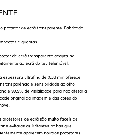
ENTE
 protetor de ecrã transparente. Fabricado
 impactos e quebras.
otetor de ecrã transparente adapta-se
eitamente ao ecrã do teu telemóvel.
a espessura ultrafina de 0,38 mm oferece
r transparência e sensibilidade ao olho
no e 99,9% de visibilidade para não afetar a
idade original da imagem e das cores do
móvel.
s protetores de ecrã são muito fáceis de
car e evitarás as irritantes bolhas que
uentemente aparecem noutros protetores.