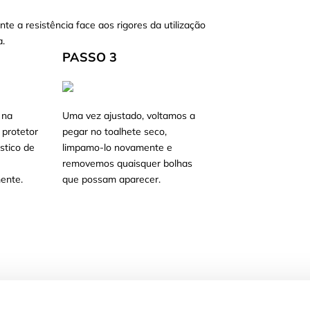
nte a resistência face aos rigores da utilização
a.
PASSO 3
 na
Uma vez ajustado, voltamos a
 protetor
pegar no toalhete seco,
stico de
limpamo-lo novamente e
e
removemos quaisquer bolhas
ente.
que possam aparecer.