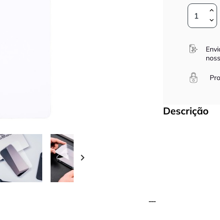
Envi
noss
Pro
Descrição
