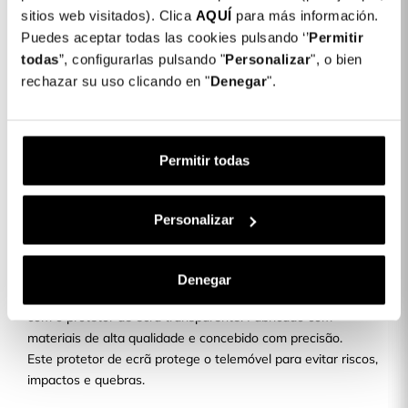
sitios web visitados). Clica
Detalhes do produto
AQUÍ
para más información.
Puedes aceptar todas las cookies pulsando ‘’
Permitir
todas
”, configurarlas pulsando "
Personalizar
", o bien
rechazar su uso clicando en "
Película de Película em vidro temperado
Denegar
".
9,99 €
para Samsung Galaxy A12
Descrição
Permitir todas
PROTETOR DE ECRÃ
Personalizar
TRANSPARENTE
Denegar
Obtém a máxima proteção para o ecrã do teu telemóvel
com o protetor de ecrã transparente. Fabricado com
materiais de alta qualidade e concebido com precisão.
Este protetor de ecrã protege o telemóvel para evitar riscos,
impactos e quebras.