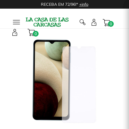
RECEBA EM 72/96!*
+info

0
0