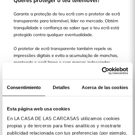
Queres proteger o teu telemóvel?
Garante a proteção do teu ecrã com o protetor de ecrã
transparente para telemóvel, líder no mercado. Obtém
tranquilidade e confiança ao saber que o teu ecrã está
protegido contra qualquer eventualidade.
O protetor de ecrã transparente também repele as
impressões digitais e evita a acumulação de manchas,
mantendo o ecrã limpo e sem marcas indesejadas.
Obtém o protetor de ecrã transparente e protege o teu
telemóvel hoje mesmo!
Consentimiento
Detalles
Acerca de las cookies
Esta página web usa cookies
Escolhe o teu modelo de telemóvel e
En LA CASA DE LAS CARCASAS utilizamos cookies
protege o seu ecrã
propias y de terceros para fines analíticos y mostrarte
publicidad relacionada con tus preferencias (por ejemplo,