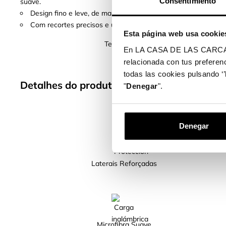
Consentimiento
suave.
Design fino e leve, de maneira que não aporta volume nem p
Com recortes precisos e um acabamento perfeito, permite o 
Esta página web usa cookie
Temos mais de 400 modelos de telemóv
En LA CASA DE LAS CARCASAS 
relacionada con tus preferenc
todas las cookies pulsando ‘’
Detalhes do produto
"
Denegar
".
Denegar
Laterais Reforçadas
Microfibra Suave