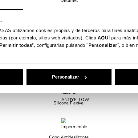
Detalles
eso à tua capa de telemóvel.
acesso a todos os botões e portas.
s
el disponíveis para ti!
utilizamos cookies propias y de terceros para fines analític
ias (por ejemplo, sitios web visitados). Clica
AQUÍ
para más in
Permitir todas
”, configurarlas pulsando "
Personalizar
", o bien
CARACTERÍSTICAS DO PRODUTO
Personalizar
Silicone Flexível
Capa Antideslizante