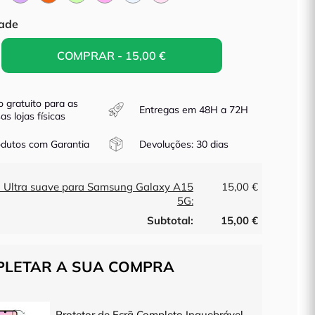
Lima
Frambuesa
Blue
Salmón
Tropa
ade
COMPRAR - 15,00 €
o gratuito para as
Entregas em 48H a 72H
as lojas físicas
dutos com Garantia
Devoluções: 30 dias
 Ultra suave para Samsung Galaxy A15
15,00 €
5G:
Subtotal:
15,00 €
LETAR A SUA COMPRA
Protetor de Ecrã Completo Inquebrável