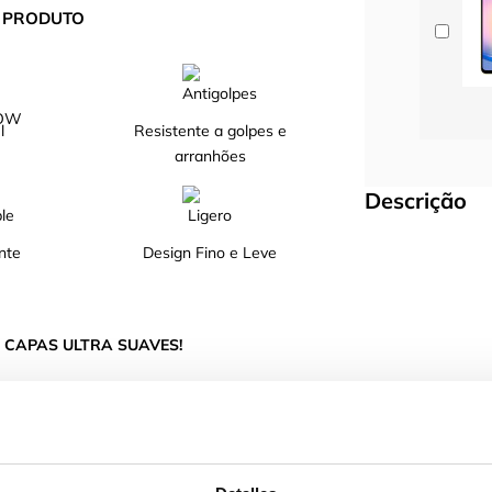
O PRODUTO
l
Resistente a golpes e
arranhões
Descrição
nte
Design Fino e Leve
 CAPAS ULTRA SUAVES!
roteção do teu telemóvel graças ao seu design.
 de alta qualidade, com interior de microfibra