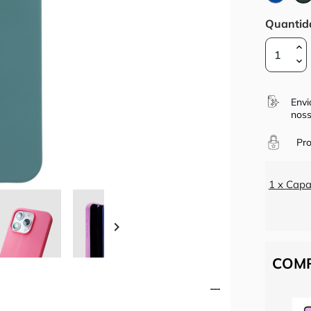
Quantid
Envi
noss
Pro
1 x Capa

COMP