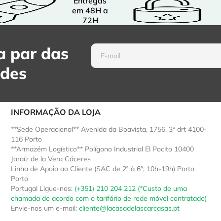
Entregas
em 48H a
72H
 par das
ades
INFORMAÇÃO DA LOJA
**Sede Operacional** Avenida da Boavista, 1756, 3º drt 4100-
116 Porto
**Armazém Logístico** Polígono Industrial El Pocito 10400
Jaraíz de la Vera Cáceres
Linha de Apoio ao Cliente (SAC de 2ª à 6ª; 10h-19h) Porto
Porto
Portugal
Ligue-nos:
(+351) 210 204 212 (*Custo de uma
chamada de acordo com o tarifário de rede móvel contratado)
Envie-nos um e-mail:
cliente@lacasadelascarcasas.pt