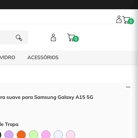
0
0
 VIDRO
ACESSÓRIOS
tra suave para Samsung Galaxy A15 5G
de Tropa
Lilás
Laranja
Verde
Rosa
Pale
Rosa
Verde