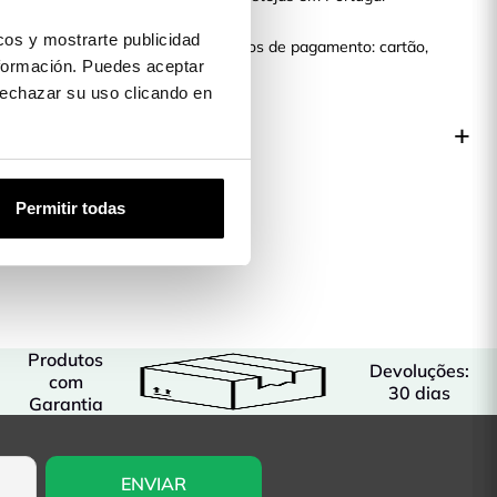
ilha da Madeira.
os y mostrarte publicidad
s Carcasas temos diferentes métodos de pagamento: cartão,
formación. Puedes aceptar
nco.
 rechazar su uso clicando en
 produto
Permitir todas
Produtos
Devoluções:
com
30 dias
Garantia