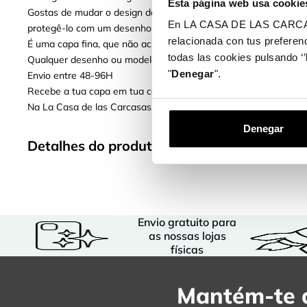
Esta página web usa cookie
Gostas de mudar o design do teu telemóvel? Com as
novas ca
En LA CASA DE LAS CARCASAS 
protegê-lo com um desenho exclusivo e divertido.
relacionada con tus preferenc
É uma capa fina, que não acrescenta muito peso ou volume ao 
todas las cookies pulsando ‘’
Qualquer desenho ou modelo da nossa loja de capas online é a 
"
Denegar
".
Envio entre 48-96H
Recebe a tua capa em tua casa entre 48-96H, quer estejas em P
Na La Casa de las Carcasas temos diferentes métodos de pagam
Denegar
Detalhes do produto
Envio gratuito para
as nossas lojas
físicas
Mantém-te a