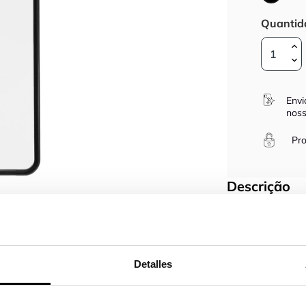
Quantid
Envi
noss
Pro
Descrição
Protege o teu Sa
Gostas de mudar 
da Samsung
pode
É uma capa fina, 
Detalles
Qualquer desenho 
Envio entre 48-9
amsung
Recebe a tua capa