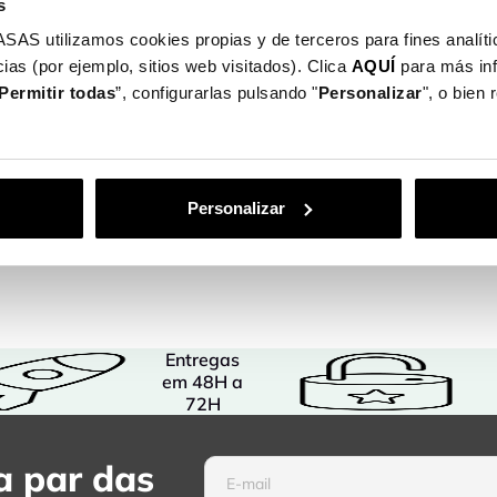
s
pas para telemóvel da Samsung
podes
Continental ou na 
utilizamos cookies propias y de terceros para fines analític
Na La Casa de la
ias (por ejemplo, sitios web visitados). Clica
AQUÍ
para más in
teu telemóvel.
Paypal ou Multiba
Permitir todas
”, configurarlas pulsando "
Personalizar
", o bien
escolha perfeita.
Detalhes do
ortugal Continental ou na ilha da Madeira.
ento: cartão, Paypal ou Multibanco.
Personalizar
Entregas
em 48H a
72H
 par das