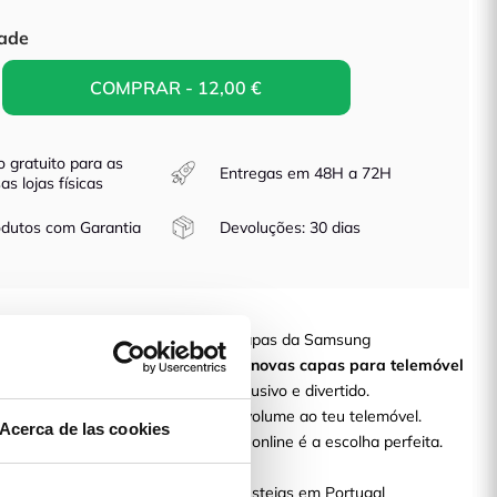
ade
COMPRAR - 12,00 €
o gratuito para as
Entregas em 48H a 72H
as lojas físicas
dutos com Garantia
Devoluções: 30 dias
msung Galaxy A21 com as novas Capas da Samsung
o design do teu telemóvel? Com as
novas capas para telemóvel
s protegê-lo com um desenho exclusivo e divertido.
que não acrescenta muito peso ou volume ao teu telemóvel.
Acerca de las cookies
ou modelo da nossa loja de capas online é a escolha perfeita.
6H
 em tua casa entre 48-96H, quer estejas em Portugal