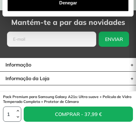
Entregas em 48H a 72H
Devoluções: 30 dias
Denegar
Mantém-te a par das novidades
Informação
Informação da Loja
Pack Premium para Samsung Galaxy A21s: Ultra suave + Película de Vidro
Retratar-se do contrato
Temperado Completa + Protetor de Câmara
COMPRAR - 37,99 €
© 2026— La Casa de las Carcasas
37,99 €