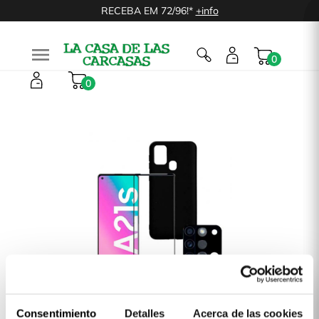
RECEBA EM 72/96!*
+info

0
0
Consentimiento
Detalles
Acerca de las cookies