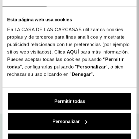
Esta página web usa cookies
En LA CASA DE LAS CARCASAS utilizamos cookies
propias y de terceros para fines analíticos y mostrarte
Detalhes do produto
publicidad relacionada con tus preferencias (por ejemplo,
sitios web visitados). Clica
AQUÍ
para más información.
Puedes aceptar todas las cookies pulsando ‘’
Permitir
Pack Premium para Samsung Galaxy
37,99 €
todas
”, configurarlas pulsando "
Personalizar
", o bien
A21s: Ultra suave + Película de Vidro
Temperado Completa + Protetor de
rechazar su uso clicando en "
Denegar
".
Câmara
Detalhes do produto
Permitir todas
Personalizar
Envio gratuito para as nossas
Produtos com Garantia
lojas físicas