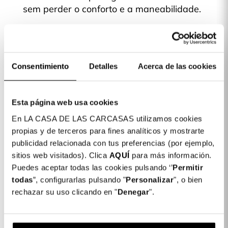
sem perder o conforto e a maneabilidade.
Fabricada com materiais de qualidade:
Capas de Silicone TPU transparente,
flexível e de alta qualidade.
Consentimiento
Detalles
Acerca de las cookies
Escolhe o teu modelo favorito!
Esta página web usa cookies
En LA CASA DE LAS CARCASAS utilizamos cookies
Detalhes do produto
propias y de terceros para fines analíticos y mostrarte
publicidad relacionada con tus preferencias (por ejemplo,
Cor: Rosa
sitios web visitados). Clica
AQUÍ
para más información.
COLORES DISPONIBLES
Puedes aceptar todas las cookies pulsando ‘’
Permitir
Transparente
Lilás
Rosa
todas
”, configurarlas pulsando "
Personalizar
", o bien
rechazar su uso clicando en "
Denegar
".
Capa Purpurina Premium para Samsung
12,99 €
Galaxy A50