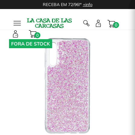
RECEBA EM 72/96!*
+info

0
0
FORA DE STOCK