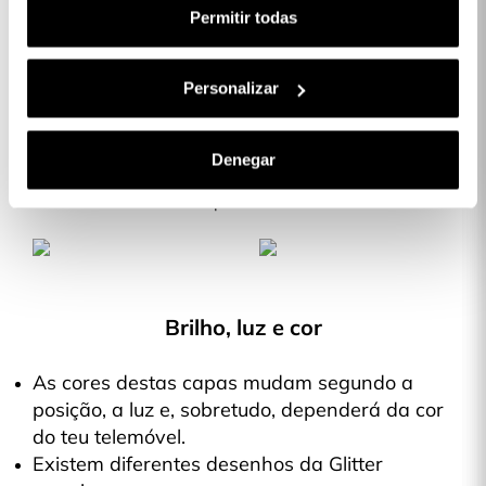
Permitir todas
Descrição
O Glitter está de volta para fazer
Personalizar
brilhar o teu telemóvel
Denegar
As capas protetoras Glitter Premium que não passarão
despercebidas.
Brilho, luz e cor
As cores destas capas mudam segundo a
posição, a luz e, sobretudo, dependerá da cor
do teu telemóvel.
Existem diferentes desenhos da Glitter