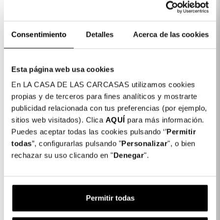
Toalhetes de limpeza (Seca e húmida).
Adesivos anti-pó,
Consentimiento
Detalles
Acerca de las cookies
Queres proteger o teu telemóvel? As
nossas Películas Temperadas são a
Esta página web usa cookies
melhor forma de manter o ecrã do
En LA CASA DE LAS CARCASAS utilizamos cookies
teu telemóvel intacto.
propias y de terceros para fines analíticos y mostrarte
publicidad relacionada con tus preferencias (por ejemplo,
sitios web visitados). Clica
AQUÍ
para más información.
Puedes aceptar todas las cookies pulsando ‘’
Permitir
Detalhes do produto
todas
”, configurarlas pulsando "
Personalizar
", o bien
rechazar su uso clicando en "
Denegar
".
Película de Vidro Temperado Completo
14,99 €
Negro para Samsung Galaxy A52 4G
Permitir todas
Descrição