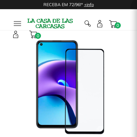
RECEBA EM 72/96!*
+info

0
0