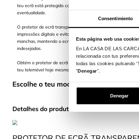
teu ecrã está protegido contra qualquer
eventualidade.
Consentimiento
O protetor de ecrã transparente também repele as
impressões digitais e evita a acumulação de
Esta página web usa cookie
manchas, mantendo o ecrã limpo e sem marcas
indesejadas.
En LA CASA DE LAS CARCASAS 
relacionada con tus preferenc
Obtém o protetor de ecrã transparente e protege o
todas las cookies pulsando ‘’
teu telemóvel hoje mesmo!
"
Denegar
".
Escolhe o teu modelo de telemóvel e pr
Denegar
Detalhes do produto
PROTETOR DE ECRÃ TRANSPARE