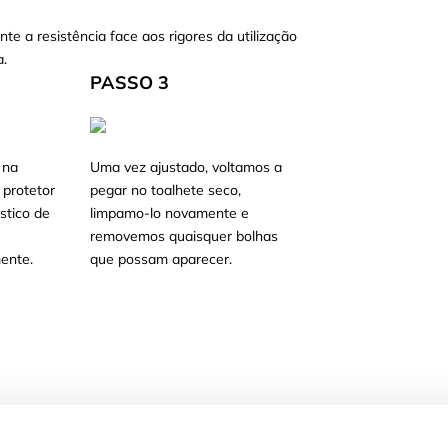
nte a resistência face aos rigores da utilização
a.
PASSO 3
 na
Uma vez ajustado, voltamos a
 protetor
pegar no toalhete seco,
stico de
limpamo-lo novamente e
e
removemos quaisquer bolhas
ente.
que possam aparecer.