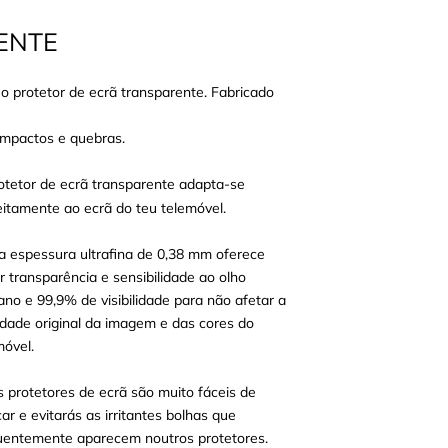
ENTE
 protetor de ecrã transparente. Fabricado
 impactos e quebras.
otetor de ecrã transparente adapta-se
eitamente ao ecrã do teu telemóvel.
a espessura ultrafina de 0,38 mm oferece
r transparência e sensibilidade ao olho
no e 99,9% de visibilidade para não afetar a
idade original da imagem e das cores do
móvel.
s protetores de ecrã são muito fáceis de
car e evitarás as irritantes bolhas que
uentemente aparecem noutros protetores.