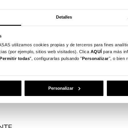
Detalles
s
utilizamos cookies propias y de terceros para fines analític
ias (por ejemplo, sitios web visitados). Clica
AQUÍ
para más in
Permitir todas
”, configurarlas pulsando "
Personalizar
", o bien
otege o seu ecrã
Personalizar
NTE