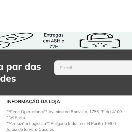
Entregas
em 48H a
72H
 par das
ades
INFORMAÇÃO DA LOJA
**Sede Operacional** Avenida da Boavista, 1756, 3º drt 4100-
116 Porto
**Armazém Logístico** Polígono Industrial El Pocito 10400
Jaraíz de la Vera Cáceres