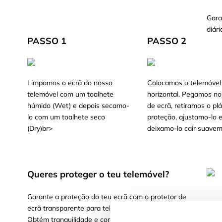
Gara
diári
PASSO 1
PASSO 2
Limpamos o ecrã do nosso
Colocamos o telemóvel
telemóvel com um toalhete
horizontal. Pegamos no
húmido (Wet) e depois secamo-
de ecrã, retiramos o plá
lo com um toalhete seco
proteção, ajustamo-lo 
(Dry)br>
deixamo-lo cair suavem
Queres proteger o teu telemóvel?
Garante a proteção do teu ecrã com o protetor de
ecrã transparente para telemóvel, líder no mercado.
Obtém tranquilidade e confiança ao saber que o