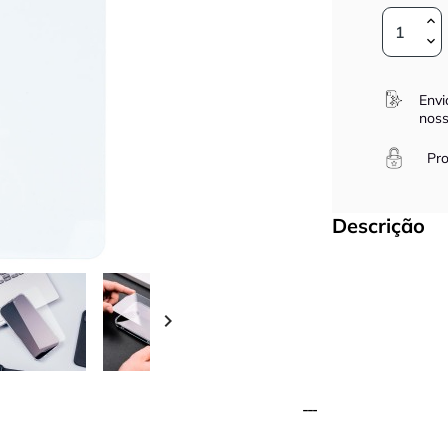
Envi
noss
Pro
Descrição
