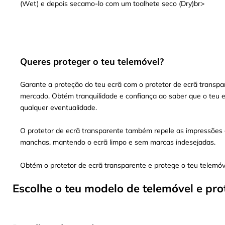
(Wet) e depois secamo-lo com um toalhete seco (Dry)br>
Queres proteger o teu telemóvel?
Garante a proteção do teu ecrã com o protetor de ecrã transpar
mercado. Obtém tranquilidade e confiança ao saber que o teu e
qualquer eventualidade.
O protetor de ecrã transparente também repele as impressões d
manchas, mantendo o ecrã limpo e sem marcas indesejadas.
Obtém o protetor de ecrã transparente e protege o teu telemó
Escolhe o teu modelo de telemóvel e pro