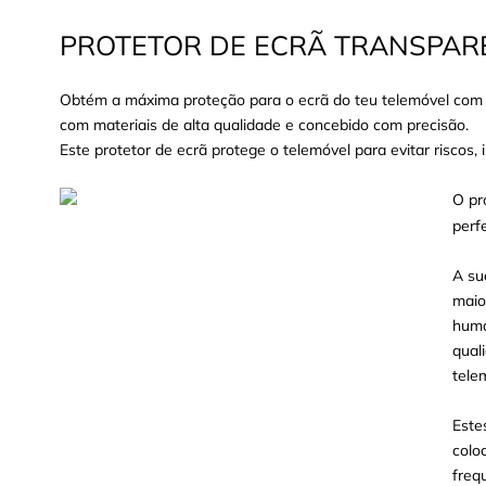
PROTETOR DE ECRÃ TRANSPAR
Obtém a máxima proteção para o ecrã do teu telemóvel com o
com materiais de alta qualidade e concebido com precisão.
Este protetor de ecrã protege o telemóvel para evitar riscos,
O pr
perf
A su
maio
huma
qual
tele
Este
colo
freq