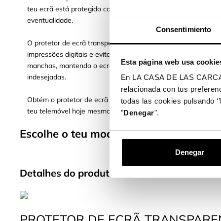
teu ecrã está protegido contra qualquer
eventualidade.
Consentimiento
O protetor de ecrã transparente também repele as
impressões digitais e evita a acumulação de
Esta página web usa cookie
manchas, mantendo o ecrã limpo e sem marcas
indesejadas.
En LA CASA DE LAS CARCASAS 
relacionada con tus preferenc
Obtém o protetor de ecrã transparente e protege o
todas las cookies pulsando ‘’
teu telemóvel hoje mesmo!
"
Denegar
".
Escolhe o teu modelo de telemóvel e pr
Denegar
Detalhes do produto
PROTETOR DE ECRÃ TRANSPARE