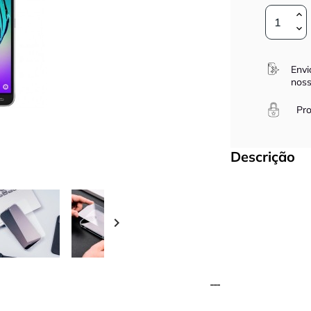
Envi
noss
Pro
Descrição
