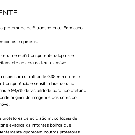
ENTE
 protetor de ecrã transparente. Fabricado
 impactos e quebras.
otetor de ecrã transparente adapta-se
eitamente ao ecrã do teu telemóvel.
a espessura ultrafina de 0,38 mm oferece
r transparência e sensibilidade ao olho
no e 99,9% de visibilidade para não afetar a
idade original da imagem e das cores do
móvel.
s protetores de ecrã são muito fáceis de
car e evitarás as irritantes bolhas que
uentemente aparecem noutros protetores.