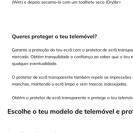
(Wet) e depois secamo-lo com um toalhete seco (Dry)br>
Queres proteger o teu telemóvel?
Garante a proteção do teu ecrã com o protetor de ecrã transpar
mercado. Obtém tranquilidade e confiança ao saber que o teu e
qualquer eventualidade.
O protetor de ecrã transparente também repele as impressões d
manchas, mantendo o ecrã limpo e sem marcas indesejadas.
Obtém o protetor de ecrã transparente e protege o teu telemó
Escolhe o teu modelo de telemóvel e pro