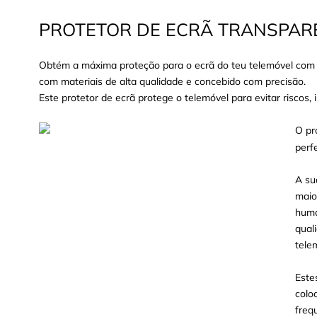
PROTETOR DE ECRÃ TRANSPAR
Obtém a máxima proteção para o ecrã do teu telemóvel com o
com materiais de alta qualidade e concebido com precisão.
Este protetor de ecrã protege o telemóvel para evitar riscos,
O pr
perf
A su
maio
huma
qual
tele
Este
colo
freq