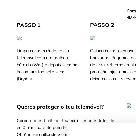
Gara
diári
PASSO 1
PASSO 2
Limpamos o ecrã do nosso
Colocamos o telemóvel
telemóvel com um toalhete
horizontal. Pegamos no
húmido (Wet) e depois secamo-
de ecrã, retiramos o plá
lo com um toalhete seco
proteção, ajustamo-lo 
(Dry)br>
deixamo-lo cair suavem
Queres proteger o teu telemóvel?
Garante a proteção do teu ecrã com o protetor de
ecrã transparente para telemóvel, líder no mercado.
Obtém tranquilidade e confiança ao saber que o