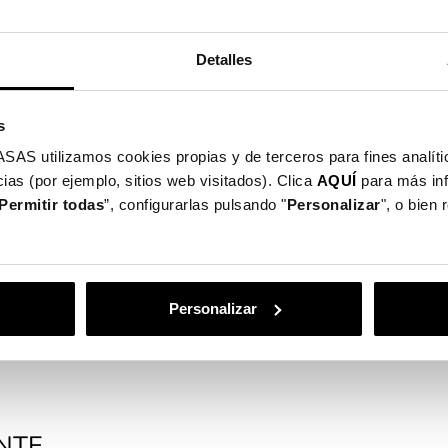
Detalles
s
utilizamos cookies propias y de terceros para fines analític
ias (por ejemplo, sitios web visitados). Clica
AQUÍ
para más in
Permitir todas
”, configurarlas pulsando "
Personalizar
", o bien
otege o seu ecrã
Personalizar
NTE