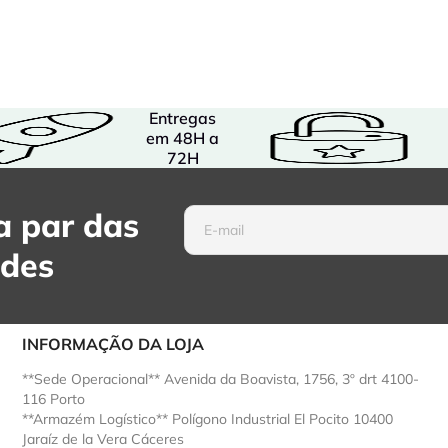
Entregas
em 48H a
72H
 par das
ades
INFORMAÇÃO DA LOJA
**Sede Operacional** Avenida da Boavista, 1756, 3º drt 4100-
116 Porto
**Armazém Logístico** Polígono Industrial El Pocito 10400
Jaraíz de la Vera Cáceres