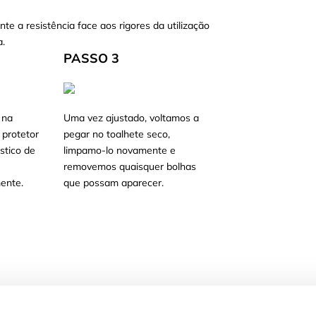
nte a resistência face aos rigores da utilização
a.
PASSO 3
 na
Uma vez ajustado, voltamos a
 protetor
pegar no toalhete seco,
stico de
limpamo-lo novamente e
e
removemos quaisquer bolhas
ente.
que possam aparecer.