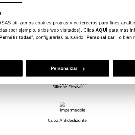
mite o acesso a todos os botões e portas.
el disponíveis para ti!
s
utilizamos cookies propias y de terceros para fines analític
ias (por ejemplo, sitios web visitados). Clica
AQUÍ
para más in
Permitir todas
”, configurarlas pulsando "
Personalizar
", o bien
CARACTERÍSTICAS DO PRODUTO
Personalizar
Silicone Flexível
Capa Antideslizante