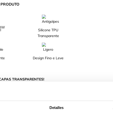
O PRODUTO
l
Silicone TPU
Transparente
nte
Design Fino e Leve
 CAPAS TRANSPARENTES!
teção para o teu telemóvel graças ao seu design.
e líquido TPU.
Detalles
e nem peso à tua capa de telemóvel.