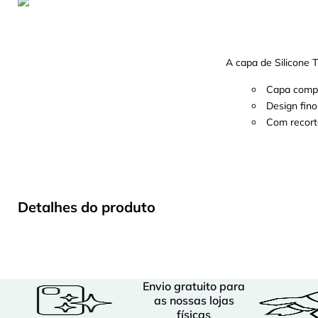
A capa de Silicone T
Capa compl
Design fin
Com recort
Detalhes do produto
Envio gratuito para
as nossas lojas
físicas