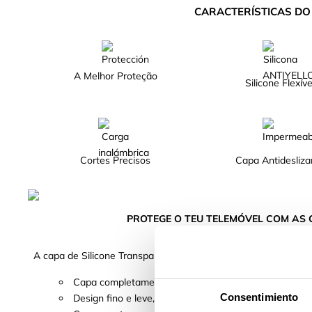
CARACTERÍSTICAS D
A Melhor Proteção
Silicone Flexíve
Cortes Precisos
Capa Antidesliza
PROTEGE O TEU TELEMÓVEL COM AS
A capa de Silicone Transparente flexível garante a melhor pro
Capa completamente reforçada, fabricada com silicon
Consentimiento
Design fino e leve, de maneira que não aporta volum