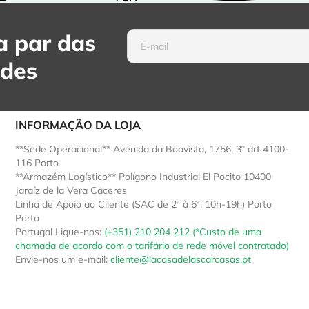
 par das
ades
INFORMAÇÃO DA LOJA
**Sede Operacional** Avenida da Boavista, 1756, 3º drt 4100-
116 Porto
**Armazém Logístico** Polígono Industrial El Pocito 10400
Jaraíz de la Vera Cáceres
Linha de Apoio ao Cliente (SAC de 2ª à 6ª; 10h-19h) Porto
Porto
Portugal
Ligue-nos:
(+351) 210 204 212 (*Custo de uma
chamada de acordo com o tarifário de rede móvel contratado)
Envie-nos um e-mail:
cliente@lacasadelascarcasas.pt