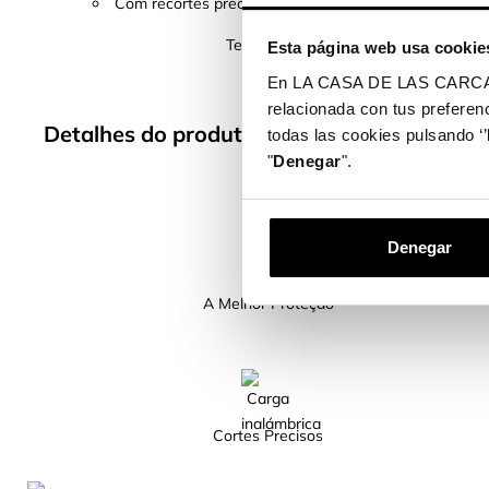
Com recortes precisos e um acabamento perfeito, per
Temos mais de 400 modelos de telemóv
Esta página web usa cookie
En LA CASA DE LAS CARCASAS 
relacionada con tus preferenc
Detalhes do produto
todas las cookies pulsando ‘’
"
Denegar
".
Denegar
A Melhor Proteção
Cortes Precisos