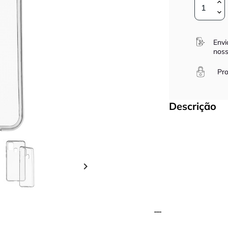
Envi
noss
Pro
Descrição
