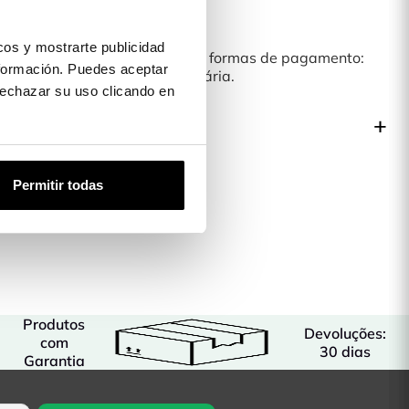
 quando a receberes!
os y mostrarte publicidad
las Carcasas temos diferentes formas de pagamento:
formación. Puedes aceptar
 PayPal e Transferência Bancária.
 rechazar su uso clicando en
 produto
Permitir todas
Produtos
Devoluções:
com
30 dias
Garantia