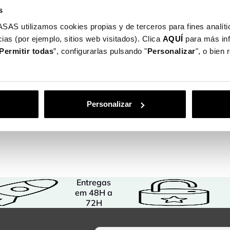
Envio em 72H
s
Pague a tua capa
as capas para telemóveis, podes protegê-
utilizamos cookies propias y de terceros para fines analític
Na La Casa de 
ias (por ejemplo, sitios web visitados). Clica
AQUÍ
para más in
olume ao telemóvel. Qualquer modelo ou
Cartão, MBway,
Permitir todas
”, configurarlas pulsando "
Personalizar
", o bien
erfeita.
Detalhes do
 de pagamento: Cartão, MBway, PayPal e
Personalizar
Entregas
em 48H a
72H