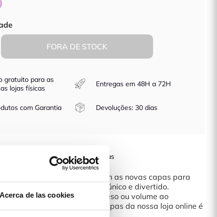
Rosa
ade
FORA DE STOCK
o gratuito para as
Entregas em 48H a 72H
as lojas físicas
dutos com Garantia
Devoluções: 30 dias
artphone com as nossas novas capas
r o look do teu telemóvel? Com as novas capas para
es protegê-lo com um design único e divertido.
Acerca de las cookies
a, que não acrescenta muito peso ou volume ao
lquer modelo ou desenho de capas da nossa loja online é
feita.