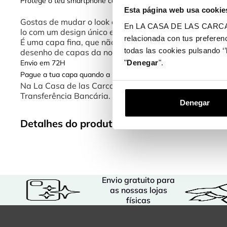
Protege o teu smartphone com as nossas novas capas
Esta página web usa cookie
Gostas de mudar o look do teu telemóvel? Com as nov
En LA CASA DE LAS CARCASAS 
lo com um design único e divertido.
relacionada con tus preferenc
É uma capa fina, que não acrescenta muito peso ou v
todas las cookies pulsando ‘’
desenho de capas da nossa loja online é uma escolha p
"
Denegar
".
Envio em 72H
Pague a tua capa quando a receberes!
Na La Casa de las Carcasas temos diferentes formas
Transferência Bancária.
Denegar
Detalhes do produto
Envio gratuito para
as nossas lojas
físicas