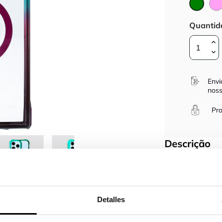
verde
Quantid
Envi
noss
Pro
Descrição
Protege o teu sm

Gostas de muda
telemóveis, pod
Detalles
É uma capa fin
telemóvel. Qua
uma escolha per